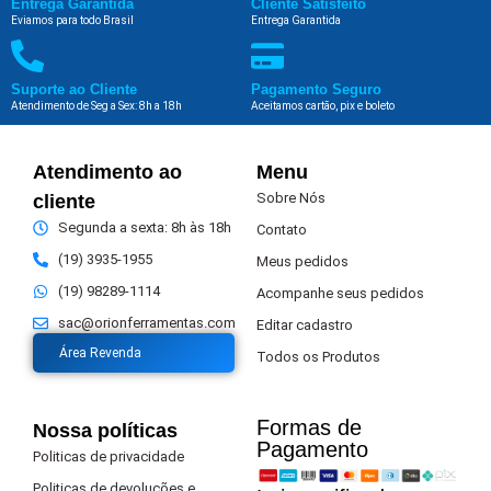
Entrega Garantida
Cliente Satisfeito
Eviamos para todo Brasil
Entrega Garantida
Suporte ao Cliente
Pagamento Seguro
Atendimento de Seg a Sex: 8h a 18h
Aceitamos cartão, pix e boleto
Atendimento ao
Menu
Sobre Nós
cliente
Segunda a sexta: 8h às 18h
Contato
(19) 3935-1955
Meus pedidos
(19) 98289-1114
Acompanhe seus pedidos
sac@orionferramentas.com
Editar cadastro
Área Revenda
Todos os Produtos
Formas de
Nossa políticas
Pagamento​
Politicas de privacidade
Politicas de devoluções e