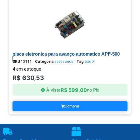
placa eletronica para avanço automatico APF-500
SKU
12111
Categoria
acessorios
Tag
eixo X
4 em estoque
R$
630,53
R$
599,00
À vista
no Pix
Comprar