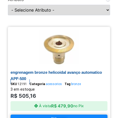
engrenagem bronze helicoidal avanço automatico
APF-500
SKU
12191
Categoria
acessorios
Tag
bronze
3 em estoque
R$
505,16
R$
479,90
À vista
no Pix