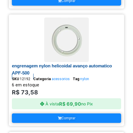
Comprar
engrenagem nylon helicoidal avanço automatico
APF-500
SKU
12192
Categoria
acessorios
Tag
nylon
6 em estoque
R$
73,58
R$
69,90
À vista
no Pix
Comprar