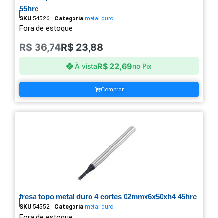
55hrc
SKU
54526
Categoria
metal duro
Fora de estoque
R$
36,74
R$
23,88
R$
22,69
À vista
no Pix
Comprar
fresa topo metal duro 4 cortes 02mmx6x50xh4 45hrc
SKU
54552
Categoria
metal duro
Fora de estoque