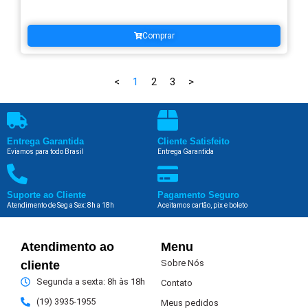
Comprar
<
1
2
3
>
Entrega Garantida
Cliente Satisfeito
Eviamos para todo Brasil
Entrega Garantida
Suporte ao Cliente
Pagamento Seguro
Atendimento de Seg a Sex: 8h a 18h
Aceitamos cartão, pix e boleto
Atendimento ao
Menu
Sobre Nós
cliente
Segunda a sexta: 8h às 18h
Contato
(19) 3935-1955
Meus pedidos