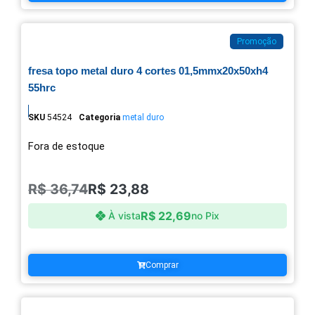
Promoção
fresa topo metal duro 4 cortes 01,5mmx20x50xh4
55hrc
SKU
54524
Categoria
metal duro
Fora de estoque
R$
36,74
R$
23,88
R$
22,69
À vista
no Pix
Comprar