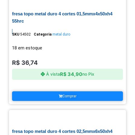
fresa topo metal duro 4 cortes 01,5mmx4x50xh4
55hrc
SKU
54502
Categoria
metal duro
18 em estoque
R$
36,74
R$
34,90
À vista
no Pix
Comprar
fresa topo metal duro 4 cortes 02,5mmx6x50xh4