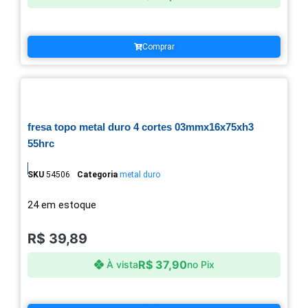
Comprar
fresa topo metal duro 4 cortes 03mmx16x75xh3
55hrc
SKU
54506
Categoria
metal duro
24 em estoque
R$
39,89
R$
37,90
À vista
no Pix