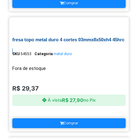
Comprar
fresa topo metal duro 4 cortes 03mmx8x50xh4 45hrc
SKU
54553
Categoria
metal duro
Fora de estoque
R$
29,37
R$
27,90
À vista
no Pix
Comprar