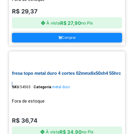
R$
29,37
R$
27,90
À vista
no Pix
Comprar
fresa topo metal duro 4 cortes 02mmx6x50xh4 55hrc
SKU
54503
Categoria
metal duro
Fora de estoque
R$
36,74
R$
34,90
À vista
no Pix