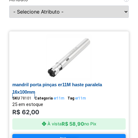
mandril porta pinças er11M haste paralela
16x100mm
SKU
78101
Categoria
er11m
Tag
er11m
25 em estoque
R$
62,00
R$
58,90
À vista
no Pix