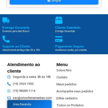
Comprar
Entrega Garantida
Cliente Satisfeito
Eviamos para todo Brasil
Entrega Garantida
Suporte ao Cliente
Pagamento Seguro
Atendimento de Seg a Sex: 8h a 18h
Aceitamos cartão, pix e boleto
Atendimento ao
Menu
Sobre Nós
cliente
Segunda a sexta: 8h às 18h
Contato
(19) 3935-1955
Meus pedidos
(19) 98289-1114
Acompanhe seus pedidos
sac@orionferramentas.com
Editar cadastro
Área Revenda
Todos os Produtos