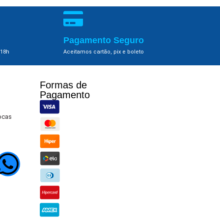
Pagamento Seguro
 18h
Aceitamos cartão, pix e boleto
Formas de
Pagamento​
rocas