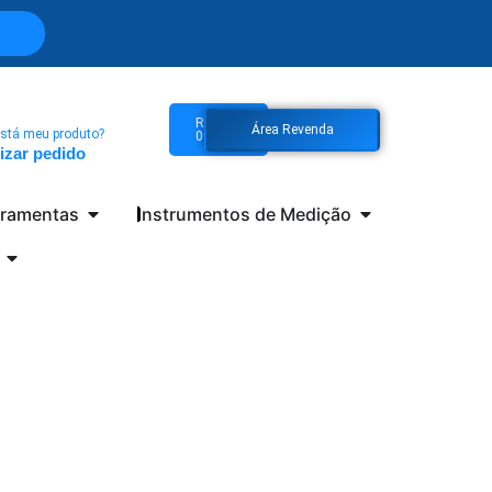
R$
0,00
Área Revenda
stá meu produto?
0
izar pedido
rramentas
Instrumentos de Medição