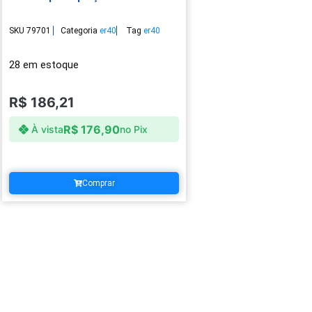
SKU
79701
Categoria
er40
Tag
er40
28 em estoque
R$
186,21
R$
176,90
À vista
no Pix
Comprar