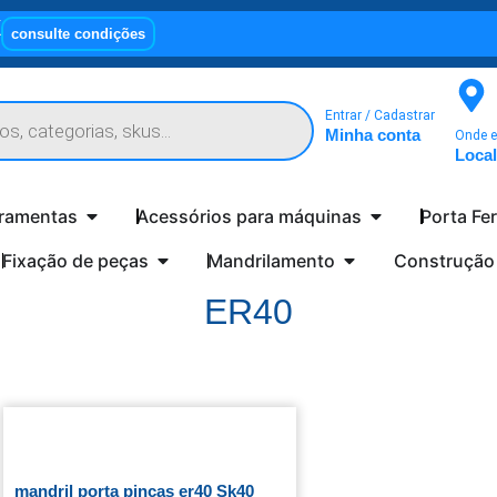
X
consulte condições
Entrar / Cadastrar
Minha conta
Onde e
Local
rramentas
Acessórios para máquinas
Porta Fe
Fixação de peças
Mandrilamento
Construção
ER40
mandril porta pinças er40 Sk40