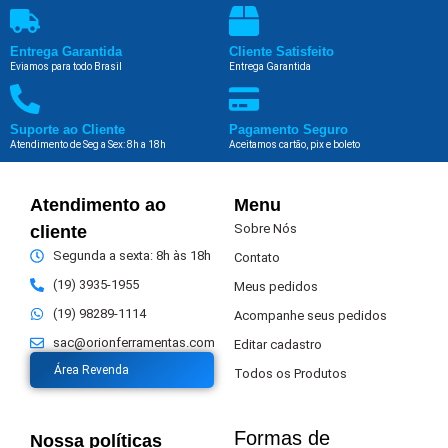
Entrega Garantida
Cliente Satisfeito
Eviamos para todo Brasil
Entrega Garantida
Suporte ao Cliente
Pagamento Seguro
Atendimento de Seg a Sex: 8h a 18h
Aceitamos cartão, pix e boleto
Atendimento ao
Menu
Sobre Nós
cliente
Segunda a sexta: 8h às 18h
Contato
(19) 3935-1955
Meus pedidos
(19) 98289-1114
Acompanhe seus pedidos
sac@orionferramentas.com
Editar cadastro
Área Revenda
Todos os Produtos
Formas de
Nossa políticas