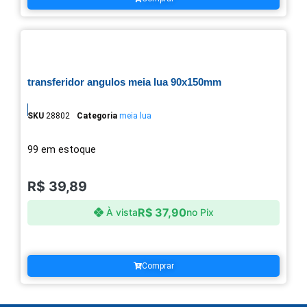
transferidor angulos meia lua 90x150mm
SKU
28802
Categoria
meia lua
99 em estoque
R$
39,89
R$
37,90
À vista
no Pix
Comprar