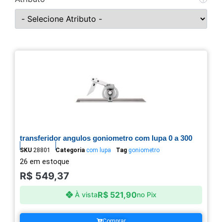
transferidor angulos goniometro com lupa 0 a 300
SKU
28801
Categoria
com lupa
Tag
goniometro
26 em estoque
R$
549,37
R$
521,90
À vista
no Pix
Comprar