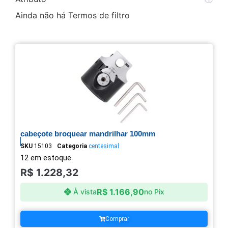
Ainda não há Termos de filtro
cabeçote broquear mandrilhar 100mm
SKU
15103
Categoria
centesimal
12 em estoque
R$
1.228,32
R$
1.166,90
À vista
no Pix
Comprar