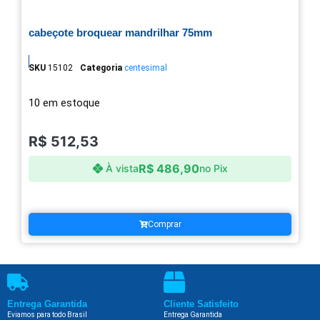
cabeçote broquear mandrilhar 75mm
SKU
15102
Categoria
centesimal
10 em estoque
R$
512,53
R$
486,90
À vista
no Pix
Comprar
Entrega Garantida
Cliente Satisfeito
Eviamos para todo Brasil
Entrega Garantida