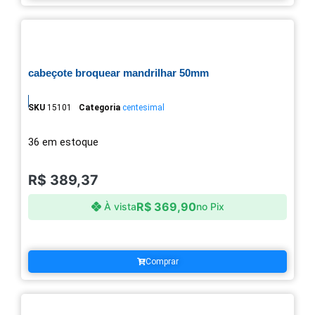
cabeçote broquear mandrilhar 50mm
SKU
15101
Categoria
centesimal
36 em estoque
R$
389,37
R$
369,90
À vista
no Pix
Comprar