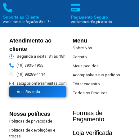
Suporte ao Cliente
Pagamento Seguro
Atendimento de Seg a Sex: 8h a 18h
Aceitamos cartão, pix e boleto
Atendimento ao
Menu
Sobre Nós
cliente
Segunda a sexta: 8h às 18h
Contato
(19) 3935-1955
Meus pedidos
(19) 98289-1114
Acompanhe seus pedidos
sac@orionferramentas.com
Editar cadastro
Área Revenda
Todos os Produtos
Formas de
Nossa políticas
Pagamento​
Politicas de privacidade
Politicas de devoluções e
Loja verificada
trocas