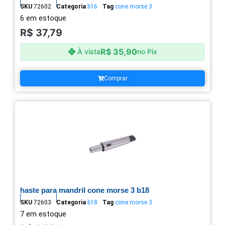
SKU
72602
Categoria
b16
Tag
cone morse 3
6 em estoque
R$
37,79
R$
35,90
À vista
no Pix
Comprar
haste para mandril cone morse 3 b18
SKU
72603
Categoria
b18
Tag
cone morse 3
7 em estoque