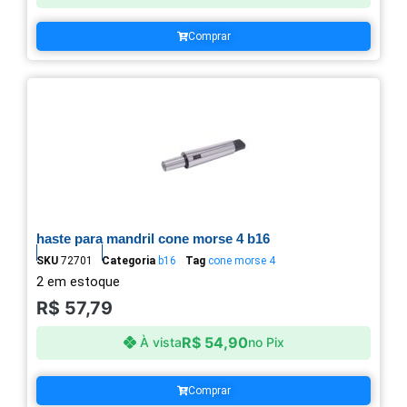
Comprar
haste para mandril cone morse 4 b16
SKU
72701
Categoria
b16
Tag
cone morse 4
2 em estoque
R$
57,79
R$
54,90
À vista
no Pix
Comprar