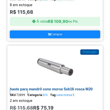
8 em estoque
R$
115,68
R$
109,90
À vista
no Pix
Comprar
Promoção
haste para mandril cone morse 5xb16 rosca M20
SKU
72899
Categoria
b16
Tag
cone morse 5
2 em estoque
R$
115,68
R$
75,19