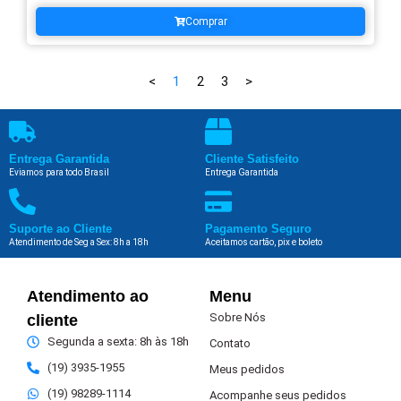
Comprar
<
1
2
3
>
Entrega Garantida
Cliente Satisfeito
Eviamos para todo Brasil
Entrega Garantida
Suporte ao Cliente
Pagamento Seguro
Atendimento de Seg a Sex: 8h a 18h
Aceitamos cartão, pix e boleto
Atendimento ao
Menu
Sobre Nós
cliente
Segunda a sexta: 8h às 18h
Contato
(19) 3935-1955
Meus pedidos
(19) 98289-1114
Acompanhe seus pedidos