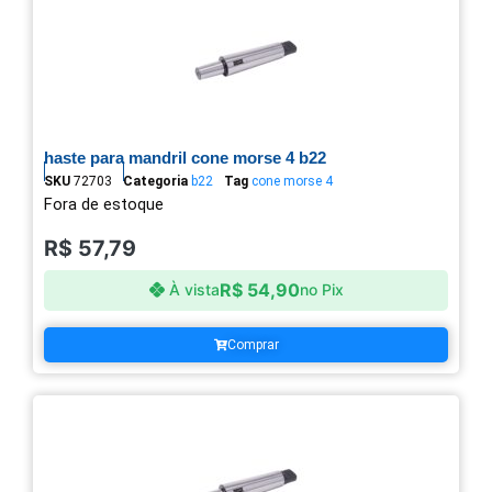
haste para mandril cone morse 4 b22
SKU
72703
Categoria
b22
Tag
cone morse 4
Fora de estoque
R$
57,79
R$
54,90
À vista
no Pix
Comprar