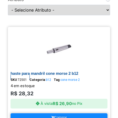
haste para mandril cone morse 2 b12
SKU
72501
Categoria
b12
Tag
cone morse 2
4 em estoque
R$
28,32
R$
26,90
À vista
no Pix
Comprar