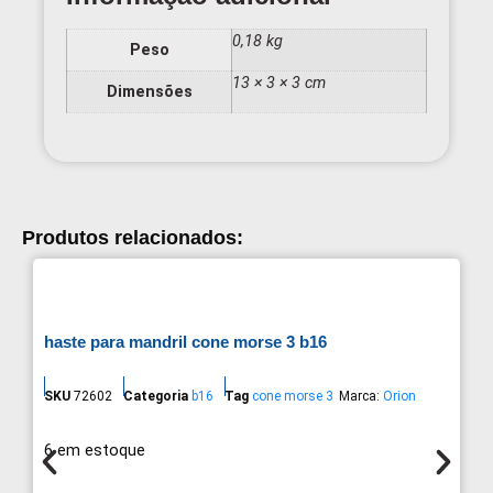
0,18 kg
Peso
13 × 3 × 3 cm
Dimensões
Produtos relacionados:
haste para mandril cone morse 3 b16
SKU
72602
Categoria
b16
Tag
cone morse 3
Marca:
Orion
6 em estoque