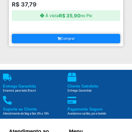
R$
37,79
R$
35,90
À vista
no Pix
Comprar
Entrega Garantida
Cliente Satisfeito
Eviamos para todo Brasil
Entrega Garantida
Suporte ao Cliente
Pagamento Seguro
Atendimento de Seg a Sex: 8h a 18h
Aceitamos cartão, pix e boleto
Atendimento ao
Menu