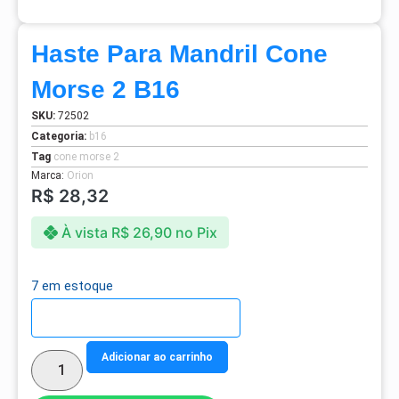
Haste Para Mandril Cone
Morse 2 B16
SKU:
72502
Categoria:
b16
Tag
cone morse 2
Marca:
Orion
R$
28,32
À vista
R$
26,90
no Pix
7 em estoque
Detalhes do parcelamento
Adicionar ao carrinho