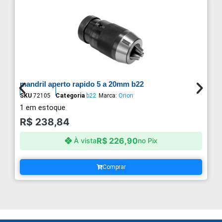
mandril aperto rapido 5 a 20mm b22
SKU
72105
Categoria
b22
Marca:
Orion
1 em estoque
R$
238,84
R$
226,90
À vista
no Pix
Comprar