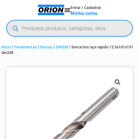
Entrar / Cadastrar
Minha conta
Início
/
ferramentas
/
brocas
/
DIN338
/ broca hss aço rapido 12.5x101x151
din338