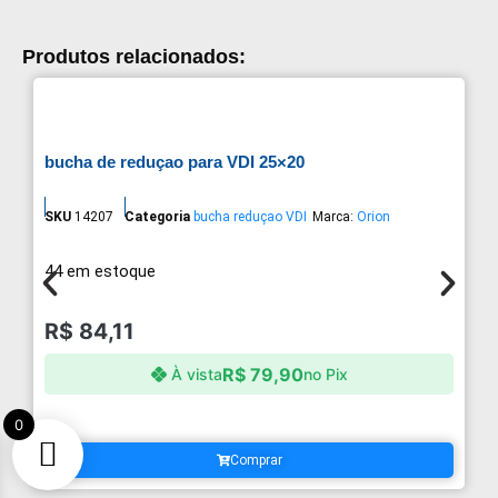
Produtos relacionados:
bucha de reduçao para VDI 25×20
SKU
14207
Categoria
bucha reduçao VDI
Marca:
Orion
44 em estoque
R$
84,11
R$
79,90
À vista
no Pix
0
Comprar