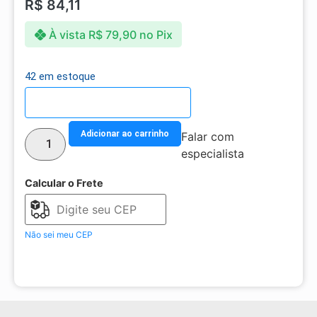
R$
84,11
À vista
R$
79,90
no Pix
42 em estoque
Detalhes do parcelamento
Adicionar ao carrinho
Falar com
especialista
Calcular o Frete
Não sei meu CEP