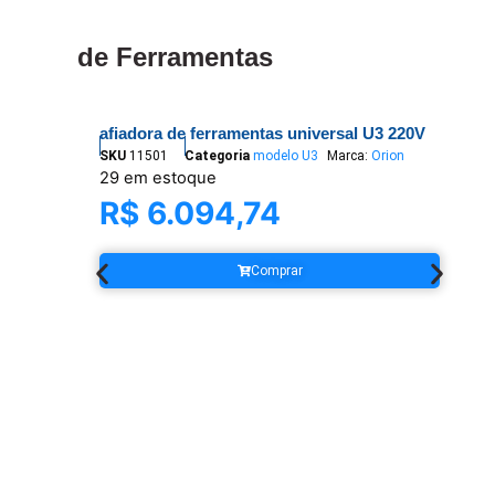
de Ferramentas
afiadora de ferramentas universal U3 220V
a
SKU
11501
Categoria
modelo U3
Marca:
Orion
S
29 em estoque
7
R$
6.094,74
Comprar