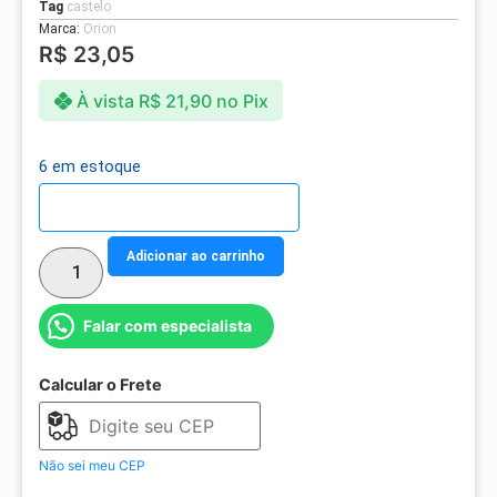
Tag
castelo
Marca:
Orion
R$
23,05
À vista
R$
21,90
no Pix
6 em estoque
Detalhes do parcelamento
Adicionar ao carrinho
Falar com especialista
Calcular o Frete
Não sei meu CEP