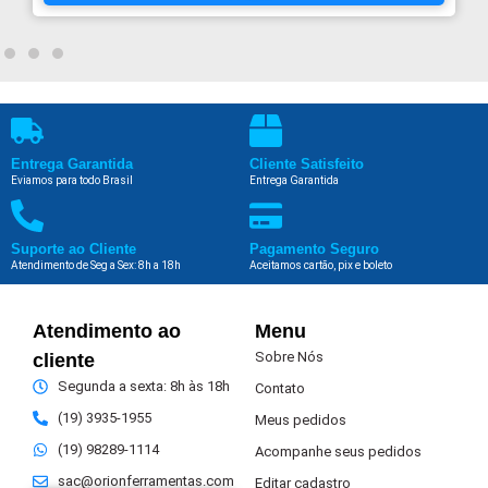
Entrega Garantida
Cliente Satisfeito
Eviamos para todo Brasil
Entrega Garantida
Suporte ao Cliente
Pagamento Seguro
Atendimento de Seg a Sex: 8h a 18h
Aceitamos cartão, pix e boleto
Atendimento ao
Menu
Sobre Nós
cliente
Segunda a sexta: 8h às 18h
Contato
(19) 3935-1955
Meus pedidos
(19) 98289-1114
Acompanhe seus pedidos
sac@orionferramentas.com
Editar cadastro