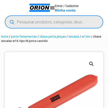
Entrar / Cadastrar
Minha conta
Início
/
porta ferramentas
/
chave porta pinças
/
encaixe
/
er16m
/ chave
encaixe er16 tipo M porca castelo