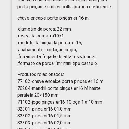
porta pinças é uma escolha prática e eficiente.
chave encaixe porta pinças er 16 m:
.diametro da porca: 22 mm;
.rosca da porca: m19x1;
.modelo da pinça da porca: er16;
.acabamento: oxidação negra;
.ferramenta forjada de alta resistência;
.formato da porca: “m” mini tipo castelo.
Produtos relacionados:
77102-chave encaixe porta pinças er 16 m
78204-mandril porta pinças er16 M haste
paralela 20×150 mm
71102-jogo pinças er16 10 pçs 1 a 10 mm
82301-pinça er16 01,0 mm
82302-pinça er16 01,5 mm
82303-pinça er16 02,0 mm