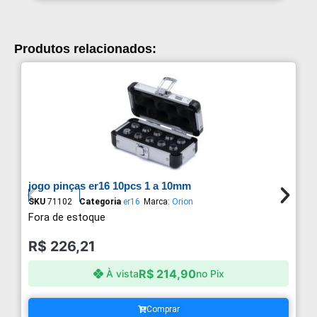
Produtos relacionados:
jogo pinças er16 10pcs 1 a 10mm
SKU
71102
Categoria
er16
Marca:
Orion
Fora de estoque
R$
226,21
R$
214,90
À vista
no Pix
Comprar