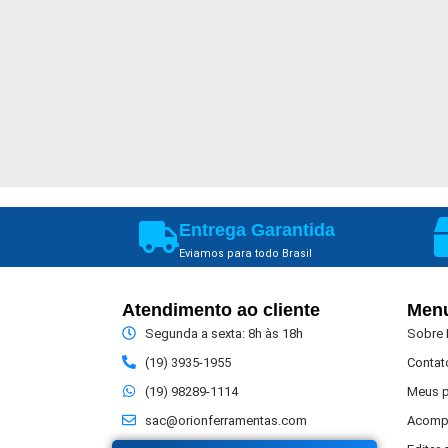
Entrega Garantida
Eviamos para todo Brasil
Atendimento ao cliente
Men
Segunda a sexta: 8h às 18h
Sobre
(19) 3935-1955
Contat
(19) 98289-1114
Meus 
sac@orionferramentas.com
Acomp