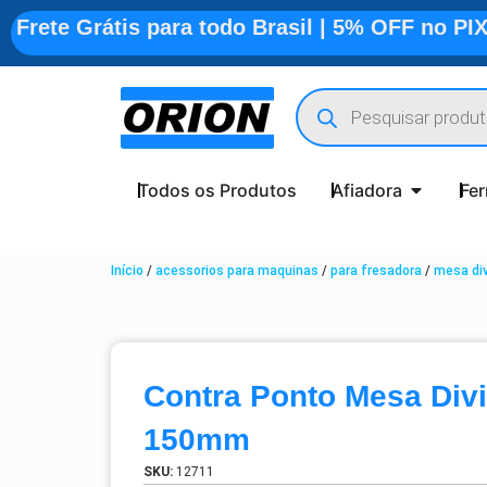
Frete Grátis para todo Brasil | 5% OFF no PI
Todos os Produtos
Afiadora
Fe
Início
/
acessorios para maquinas
/
para fresadora
/
mesa div
Contra Ponto Mesa Div
150mm
SKU:
12711