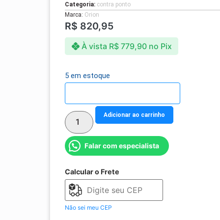
Categoria:
contra ponto
Marca:
Orion
R$
820,95
À vista
R$
779,90
no Pix
5 em estoque
Detalhes do parcelamento
Adicionar ao carrinho
Falar com especialista
Calcular o Frete
Não sei meu CEP