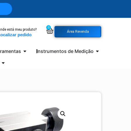
0
nde está meu produto?
Área Revenda
ocalizar pedido
rramentas
Instrumentos de Medição