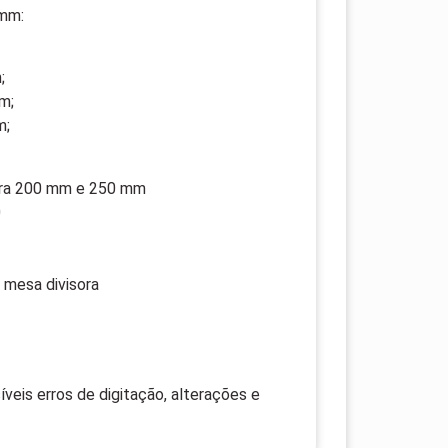
 mm:
;
m;
m;
ora 200 mm e 250 mm
0
1
 mesa divisora
veis erros de digitação, alterações e