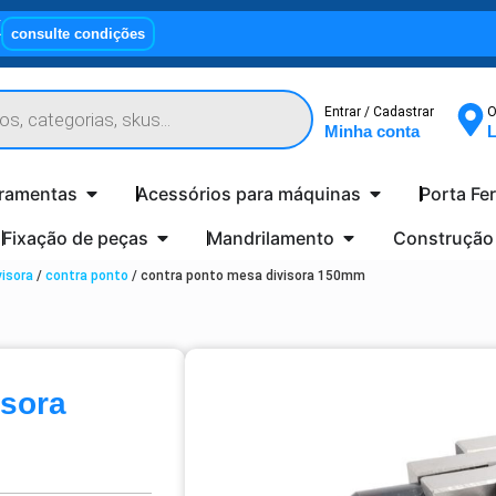
X
consulte condições
Entrar / Cadastrar
O
Minha conta
L
rramentas
Acessórios para máquinas
Porta Fe
Fixação de peças
Mandrilamento
Construção
isora
/
contra ponto
/ contra ponto mesa divisora 150mm
isora