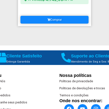
Comprar
Cliente Satisfeito
Suporte ao Client
Entrega Garantida
Atendimento de Seg a Sex: 8
u
Nossa políticas
 Nós
Politicas de privacidade
o
Politicas de devoluções e trocas
pedidos
Termos e condições
Onde nos encontrar:
anhe seus pedidos