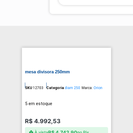
mesa divisora 250mm
SKU
12703
Categoria
diam 250
Marca:
Orion
5 em estoque
R$
4.992,53
R$
4.742,90
À vista
no Pix