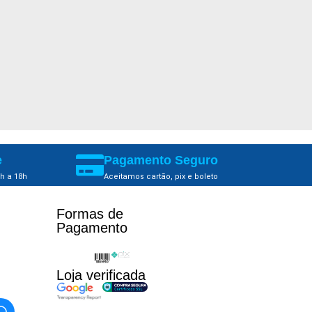
e
Pagamento Seguro
h a 18h
Aceitamos cartão, pix e boleto
Formas de
Pagamento​
Loja verificada