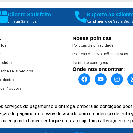
Cliente Satisfeito
Suporte ao Client
Entrega Garantida
Atendimento de Seg a Sex: 8
u
Nossa políticas
 Nós
Politicas de privacidade
o
Politicas de devoluções e trocas
pedidos
Termos e condições
Onde nos encontrar:
anhe seus pedidos
 cadastro
os Produtos
s serviços de pagamento e entrega, embora as condições possa
rmação do pagamento e varia de acordo com o endereço de entre
das enquanto houver estoque e estão sujeitas a alterações de 