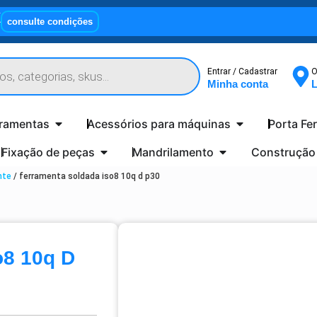
X
consulte condições
Entrar / Cadastrar
O
Minha conta
L
rramentas
Acessórios para máquinas
Porta Fe
Fixação de peças
Mandrilamento
Construção
nte
/ ferramenta soldada iso8 10q d p30
o8 10q D