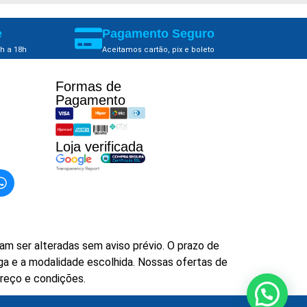
e
Pagamento Seguro
h a 18h
Aceitamos cartão, pix e boleto
Formas de
Pagamento​
Loja verificada
m ser alteradas sem aviso prévio. O prazo de
ga e a modalidade escolhida. Nossas ofertas de
preço e condições.
Precisa de ajuda?