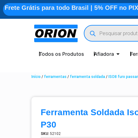
Frete Grátis para todo Brasil | 5% OFF no PI
Todos os Produtos
Afiadora
Fe
Início
/
ferramentas
/
ferramenta soldada
/
ISO8 furo passa
Ferramenta Soldada Is
P30
SKU:
52102