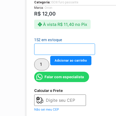
Categoria:
ISO8 furo passante
Marca:
Orion
R$
12,00
À vista
R$
11,40
no Pix
152 em estoque
Detalhes do parcelamento
Adicionar ao carrinho
Falar com especialista
Calcular o Frete
Não sei meu CEP