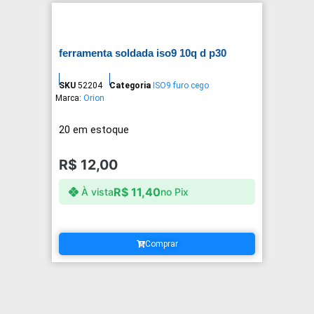
ferramenta soldada iso9 10q d p30
SKU
52204
Categoria
ISO9 furo cego
Marca:
Orion
20 em estoque
R$
12,00
R$
11,40
À vista
no Pix
Comprar