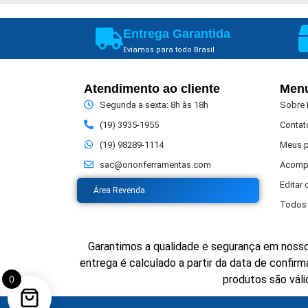
Entrega Garantida
Eviamos para todo Brasil
Atendimento ao cliente
Men
Segunda a sexta: 8h às 18h
Sobre
(19) 3935-1955
Contat
(19) 98289-1114
Meus 
sac@orionferramentas.com
Acomp
Editar
Área Revenda
Todos 
Garantimos a qualidade e segurança em nosso
entrega é calculado a partir da data de confi
produtos são váli
0