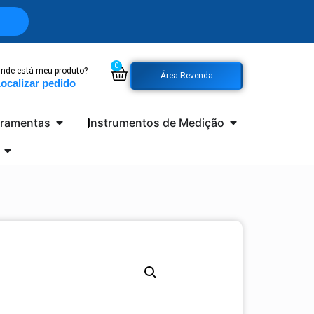
0
nde está meu produto?
Área Revenda
ocalizar pedido
rramentas
Instrumentos de Medição