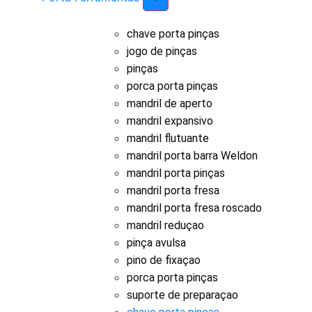
chave porta pinças
jogo de pinças
pinças
porca porta pinças
mandril de aperto
mandril expansivo
mandril flutuante
mandril porta barra Weldon
mandril porta pinças
mandril porta fresa
mandril porta fresa roscado
mandril reduçao
pinça avulsa
pino de fixaçao
porca porta pinças
suporte de preparaçao