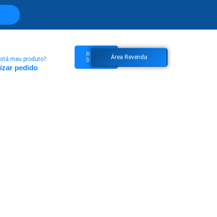
R$
0,00
Área Revenda
stá meu produto?
0
izar pedido