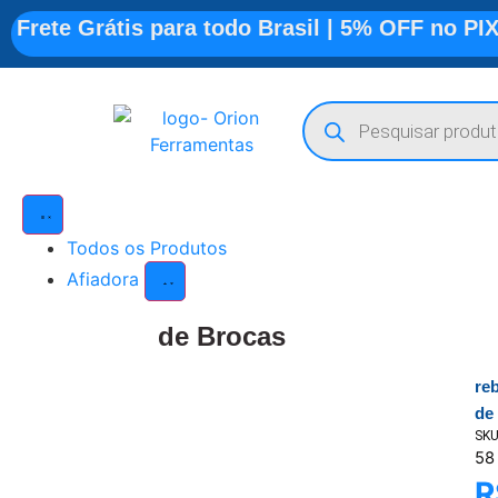
Frete Grátis para todo Brasil | 5% OFF no PI
Todos os Produtos
Afiadora
de Brocas
re
de
SK
58
R