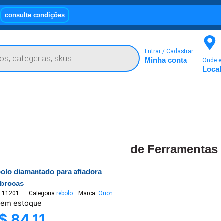
X
consulte condições
Entrar / Cadastrar
Minha conta
Onde e
Local
de Ferramentas
bolo diamantado para afiadora
 brocas
U
11201
Categoria
rebolo
Marca:
Orion
 em estoque
$
84,11