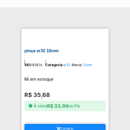
pinça er32 16mm
SKU
82616
Categoria
er32
Marca:
Orion
86 em estoque
R$
35,68
R$
33,90
À vista
no Pix
Comprar