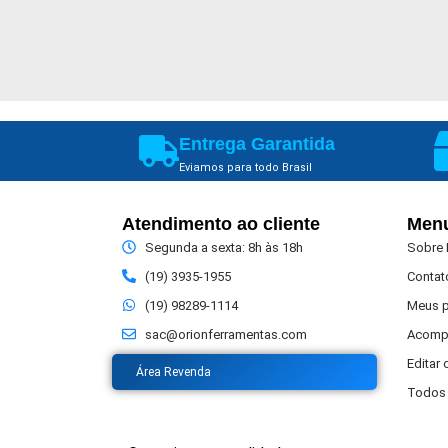
Entrega Garantida
Eviamos para todo Brasil
Atendimento ao cliente
Men
Segunda a sexta: 8h às 18h
Sobre
(19) 3935-1955
Contat
(19) 98289-1114
Meus 
sac@orionferramentas.com
Acomp
Editar
Área Revenda
Todos 