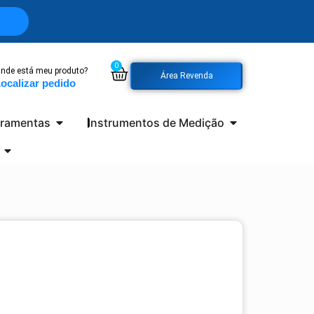
0
nde está meu produto?
Área Revenda
ocalizar pedido
rramentas
Instrumentos de Medição