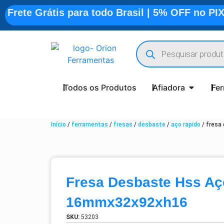
Frete Grátis para todo Brasil | 5% OFF no PI
Todos os Produtos
Afiadora
Fe
Início
/
ferramentas
/
fresas
/
desbaste
/
aço rapido
/ fresa
Fresa Desbaste Hss Aç
16mmx32x92xh16
SKU:
53203