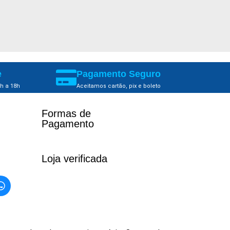
e
Pagamento Seguro
h a 18h
Aceitamos cartão, pix e boleto
Formas de
Pagamento​
Loja verificada