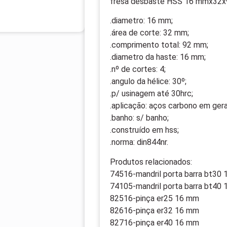
fresa desbaste HSS 16 mmx32x
.diametro: 16 mm;
.área de corte: 32 mm;
.comprimento total: 92 mm;
.diametro da haste: 16 mm;
.nº de cortes: 4;
.angulo da hélice: 30º;
.p/ usinagem até 30hrc;
.aplicação: aços carbono em gera
.banho: s/ banho;
.construído em hss;
.norma: din844nr.
Produtos relacionados:
74516-mandril porta barra bt30
74105-mandril porta barra bt40
82516-pinça er25 16 mm
82616-pinça er32 16 mm
82716-pinça er40 16 mm