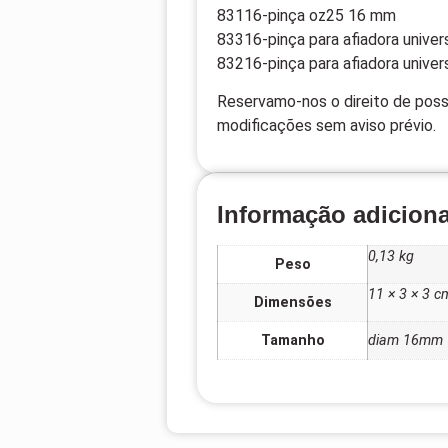
83116-pinça oz25 16 mm
83316-pinça para afiadora unive
83216-pinça para afiadora unive
Reservamo-nos o direito de possí
modificações sem aviso prévio.
Informação adiciona
0,13 kg
Peso
11 × 3 × 3 c
Dimensões
Tamanho
diam 16mm