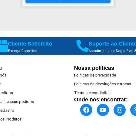
Cliente Satisfeito
Suporte ao Client
Entrega Garantida
Atendimento de Seg a Sex: 8
u
Nossa políticas
 Nós
Politicas de privacidade
o
Politicas de devoluções e trocas
pedidos
Termos e condições
Onde nos encontrar:
anhe seus pedidos
 cadastro
os Produtos