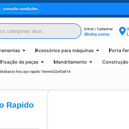
X
consulte condições
Entrar / Cadastrar
O
Minha conta
L
rramentas
Acessórios para máquinas
Porta Fe
Fixação de peças
Mandrilamento
Construção
 desbaste hss aço rapido 16mmx32x92xh16
o Rapido