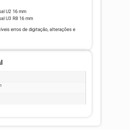
rsal U2 16 mm
rsal U3 R8 16 mm
veis erros de digitação, alterações e
l
m