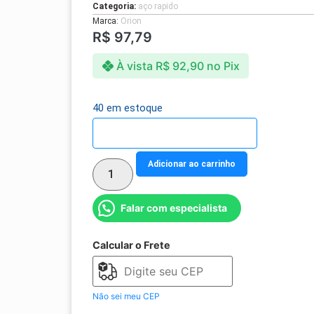
Categoria:
aço rapido
Marca:
Orion
R$
97,79
À vista
R$
92,90
no Pix
40 em estoque
Detalhes do parcelamento
Adicionar ao carrinho
Falar com especialista
Calcular o Frete
Não sei meu CEP