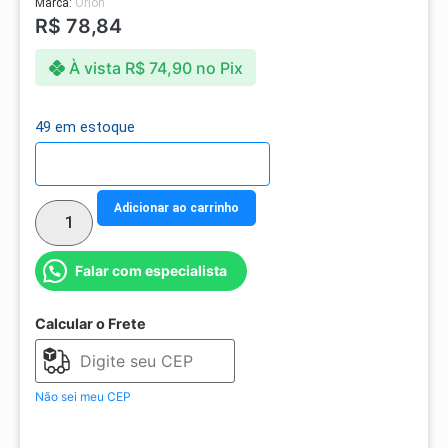
Marca:
Orion
R$
78,84
À vista
R$
74,90
no Pix
49 em estoque
Detalhes do parcelamento
Adicionar ao carrinho
Falar com especialista
Calcular o Frete
Não sei meu CEP