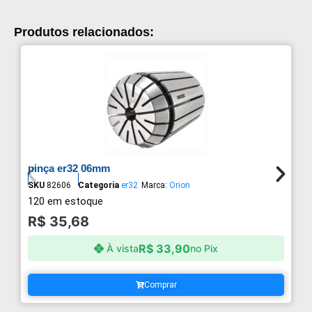
Produtos relacionados:
pinça er32 06mm
SKU
82606
Categoria
er32
Marca:
Orion
120 em estoque
R$
35,68
R$
33,90
À vista
no Pix
Comprar