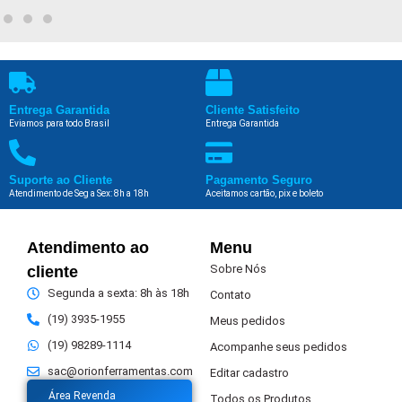
Entrega Garantida
Cliente Satisfeito
Eviamos para todo Brasil
Entrega Garantida
Suporte ao Cliente
Pagamento Seguro
Atendimento de Seg a Sex: 8h a 18h
Aceitamos cartão, pix e boleto
Atendimento ao
Menu
Sobre Nós
cliente
Segunda a sexta: 8h às 18h
Contato
(19) 3935-1955
Meus pedidos
(19) 98289-1114
Acompanhe seus pedidos
sac@orionferramentas.com
Editar cadastro
Área Revenda
Todos os Produtos