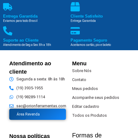
Entrega Garantida
Cliente Satisfeito
Eviamos para todo Brasil
Entrega Garantida
Suporte ao Cliente
Pagamento Seguro
Atendimento de Seg a Sex: 8h a 18h
Aceitamos cartão, pix e boleto
Atendimento ao
Menu
Sobre Nós
cliente
Segunda a sexta: 8h às 18h
Contato
(19) 3935-1955
Meus pedidos
(19) 98289-1114
Acompanhe seus pedidos
sac@orionferramentas.com
Editar cadastro
Área Revenda
Todos os Produtos
Formas de
Nossa políticas