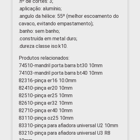
.nº de cortes: 3;
.aplicação: alumínio;
.angulo da hélice: 55º (melhor escoamento do
cavaco, evitando empastamento);
.banho: sem banho;
.construída em metal duro;
.dureza classe iso:k10.
Produtos relacionados:
74510-mandril porta barra bt30 10mm
74103-mandril porta barra bt40 10mm
82316-pinça er16 10.0mm
82410-pinça er20 10mm
82510-pinça er25 10mm
82610-pinça er32 10mm
82710-pinça er40 10mm
83110-pinça oz25 10mm
83310-pinça para afiadora universal U2 10mm
83210-pinça para afiadora universal U3 R8