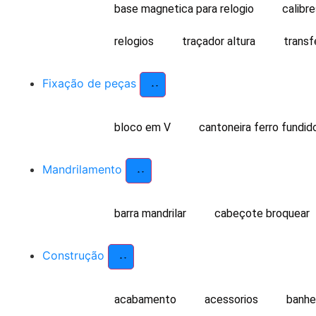
base magnetica para relogio
calibr
relogios
traçador altura
transf
Fixação de peças
bloco em V
cantoneira ferro fundid
Mandrilamento
barra mandrilar
cabeçote broquear
Construção
acabamento
acessorios
banhe