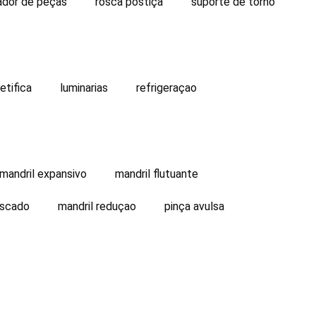
ador de peças
rosca postiça
suporte de torno
etifica
luminarias
refrigeraçao
mandril expansivo
mandril flutuante
oscado
mandril reduçao
pinça avulsa