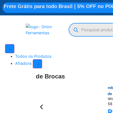
Frete Grátis para todo Brasil | 5% OFF no PI
Todos os Produtos
Afiadora
de Brocas
re
de
SK
58
R