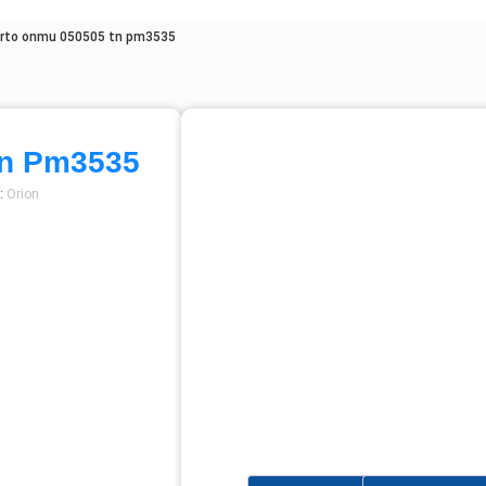
erto onmu 050505 tn pm3535
Tn Pm3535
:
Orion