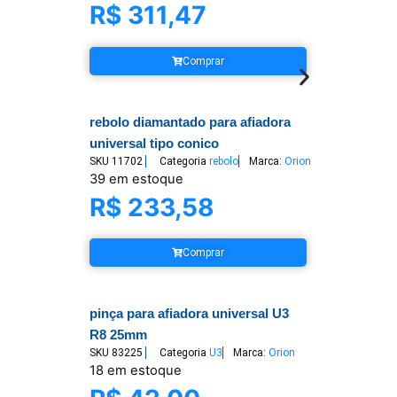
R$
311,47
Comprar
rebolo diamantado para afiadora
universal tipo conico
SKU
11702
Categoria
rebolo
Marca:
Orion
39 em estoque
R$
233,58
Comprar
pinça para afiadora universal U3
R8 25mm
SKU
83225
Categoria
U3
Marca:
Orion
18 em estoque