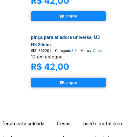
R$
42,00
Comprar
pinça para afiadora universal U3
R8 20mm
SKU
83220
Categoria
U3
Marca:
Orion
12 em estoque
R$
42,00
Comprar
ferramenta soldada
fresas
inserto metal duro