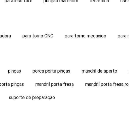
parafuso torx
punçao marcador
recartilha
risc
sadora
para torno CNC
para torno mecanico
para r
pinças
porca porta pinças
mandril de aperto
porta pinças
mandril porta fresa
mandril porta fresa r
suporte de preparaçao