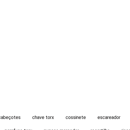
cabeçotes
chave torx
cossinete
escareador