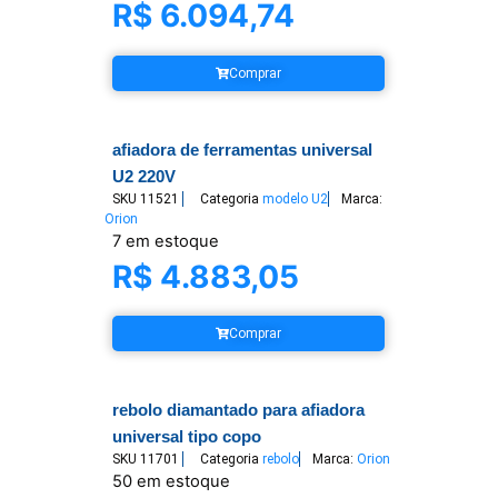
R$
6.094,74
Comprar
afiadora de ferramentas universal
U2 220V
SKU
11521
Categoria
modelo U2
Marca:
Orion
7 em estoque
R$
4.883,05
Comprar
rebolo diamantado para afiadora
universal tipo copo
SKU
11701
Categoria
rebolo
Marca:
Orion
50 em estoque