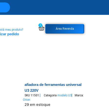
0
Área Revenda
stá meu produto?
izar pedido
afiadora de ferramentas universal
U3 220V
SKU
11501
Categoria
modelo U3
Marca:
Orion
29 em estoque