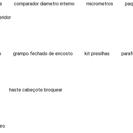
es
comparador diametro interno
micrometros
paq
eridor
o
grampo fechado de encosto
kit presilhas
para
haste cabeçote broquear
iro