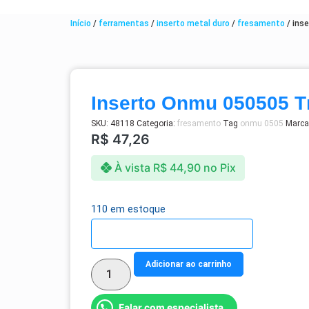
Início
/
ferramentas
/
inserto metal duro
/
fresamento
/ ins
Inserto Onmu 050505 
SKU:
48118
Categoria:
fresamento
Tag
onmu 0505
Marca
R$
47,26
À vista
R$
44,90
no Pix
110 em estoque
Detalhes do parcelamento
Adicionar ao carrinho
Falar com especialista