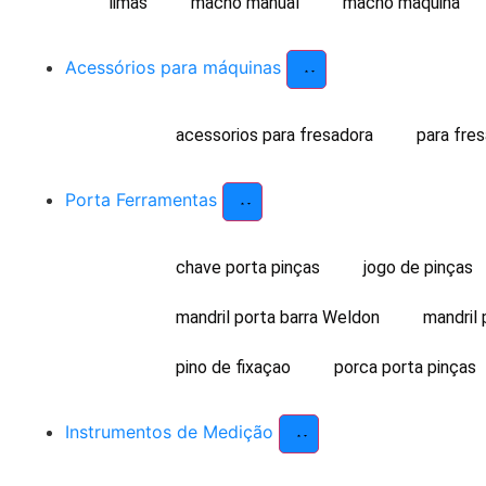
limas
macho manual
macho maquina
Acessórios para máquinas
acessorios para fresadora
para fre
Porta Ferramentas
chave porta pinças
jogo de pinças
mandril porta barra Weldon
mandril 
pino de fixaçao
porca porta pinças
Instrumentos de Medição