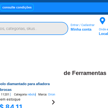
X
consulte condições
Entrar / Cadastrar
Minha conta
Onde e
Local
de Ferramentas
bolo diamantado para afiadora
 brocas
U
11201
Categoria
rebolo
Marca:
Orion
 em estoque
$
84,11