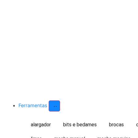
Ferramentas
alargador
bits e bedames
brocas