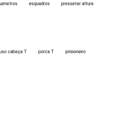
uimetros
esquadros
presseter altura
fuso cabeça T
porca T
prisioneiro