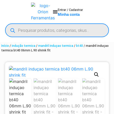
Entrar / Cadastrar
Minha conta
Início
/
indução termica
/
mandril induçao termica
/
bt40
/ mandril induçao
termica bt40 06mm L.90 shrink fit