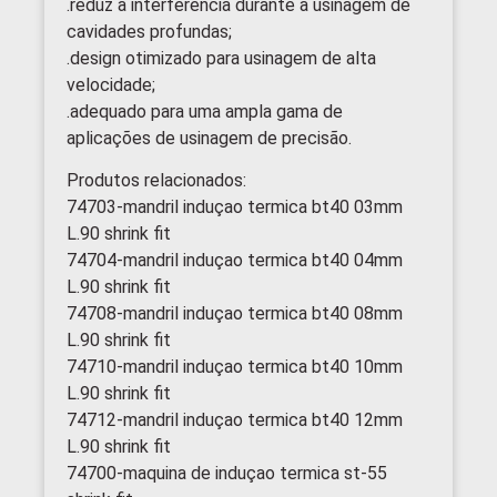
.reduz a interferência durante a usinagem de
cavidades profundas;
.design otimizado para usinagem de alta
velocidade;
.adequado para uma ampla gama de
aplicações de usinagem de precisão.
Produtos relacionados:
74703-mandril induçao termica bt40 03mm
L.90 shrink fit
74704-mandril induçao termica bt40 04mm
L.90 shrink fit
74708-mandril induçao termica bt40 08mm
L.90 shrink fit
74710-mandril induçao termica bt40 10mm
L.90 shrink fit
74712-mandril induçao termica bt40 12mm
L.90 shrink fit
74700-maquina de induçao termica st-55