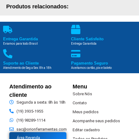
Produtos relacionados:
Entrega Garantida
Cliente Satisfeito
Eviamos para todo Brasil
Entrega Garantida
Suporte ao Cliente
Pagamento Seguro
Atendimento de Seg a Sex: 8h a 18h
Aceitamos cartão, pix e boleto
Atendimento ao
Menu
Sobre Nós
cliente
Segunda a sexta: 8h às 18h
Contato
(19) 3935-1955
Meus pedidos
(19) 98289-1114
Acompanhe seus pedidos
sac@orionferramentas.com
Editar cadastro
Área Revenda
Todos os Produtos