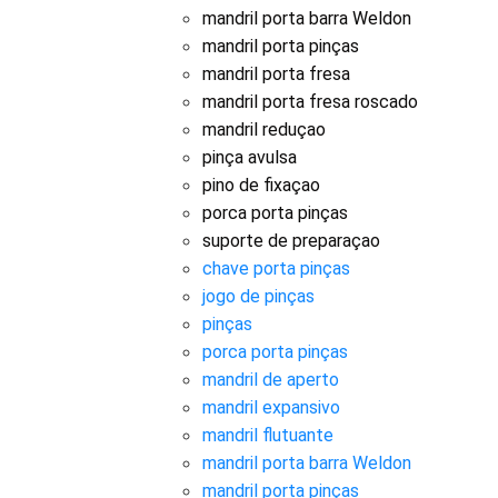
mandril porta barra Weldon
mandril porta pinças
mandril porta fresa
mandril porta fresa roscado
mandril reduçao
pinça avulsa
pino de fixaçao
porca porta pinças
suporte de preparaçao
chave porta pinças
jogo de pinças
pinças
porca porta pinças
mandril de aperto
mandril expansivo
mandril flutuante
mandril porta barra Weldon
mandril porta pinças