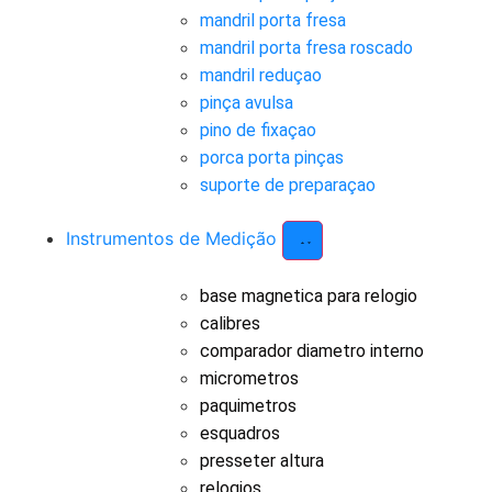
mandril porta fresa
mandril porta fresa roscado
mandril reduçao
pinça avulsa
pino de fixaçao
porca porta pinças
suporte de preparaçao
Instrumentos de Medição
base magnetica para relogio
calibres
comparador diametro interno
micrometros
paquimetros
esquadros
presseter altura
relogios