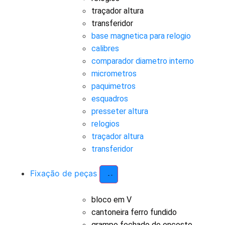
traçador altura
transferidor
base magnetica para relogio
calibres
comparador diametro interno
micrometros
paquimetros
esquadros
presseter altura
relogios
traçador altura
transferidor
Fixação de peças
bloco em V
cantoneira ferro fundido
grampo fechado de encosto