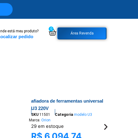
0
nde está meu produto?
Área Revenda
ocalizar pedido
afiadora de ferramentas universal
U3 220V
SKU
11501
Categoria
modelo U3
Marca:
Orion
29 em estoque
R$
6.094,74