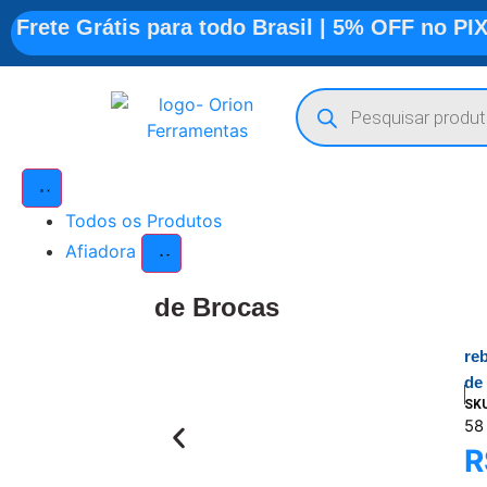
Frete Grátis para todo Brasil | 5% OFF no PI
Todos os Produtos
Afiadora
de Brocas
re
de
SK
58
R