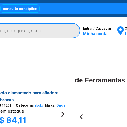
X
consulte condições
Entrar / Cadastrar
O
Minha conta
L
de Ferramentas
bolo diamantado para afiadora
 brocas
U
11201
Categoria
rebolo
Marca:
Orion
 em estoque
$
84,11