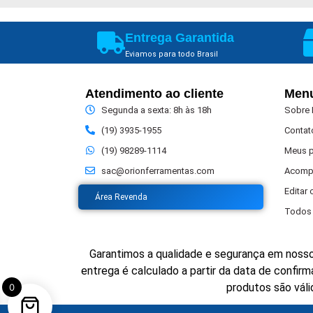
Entrega Garantida
Eviamos para todo Brasil
Atendimento ao cliente
Men
Segunda a sexta: 8h às 18h
Sobre
(19) 3935-1955
Contat
(19) 98289-1114
Meus 
sac@orionferramentas.com
Acomp
Editar
Área Revenda
Todos 
Garantimos a qualidade e segurança em nosso
entrega é calculado a partir da data de confi
produtos são váli
0