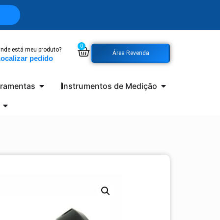
0
nde está meu produto?
Área Revenda
ocalizar pedido
rramentas
Instrumentos de Medição