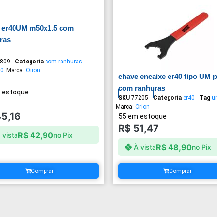
 er40UM m50x1.5 com
ras
809
Categoria
com ranhuras
40
Marca:
Orion
chave encaixe er40 tipo UM 
com ranhuras
 estoque
SKU
77205
Categoria
er40
Tag
u
Marca:
Orion
5,16
55 em estoque
R$
51,47
R$
42,90
 vista
no Pix
R$
48,90
À vista
no Pix
Comprar
Comprar