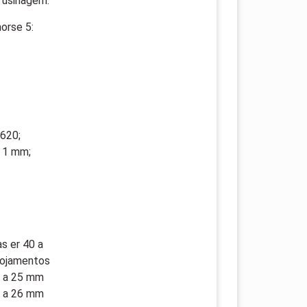
 usinagem.
orse 5:
8620;
 1 mm;
s er 40 a
lojamentos
4 a 25 mm
3 a 26 mm