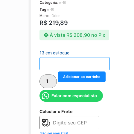
Categoria:
er40
Tag
er40
Marca:
Orion
R$
219,89
À vista
R$
208,90
no Pix
13 em estoque
Detalhes do parcelamento
Adicionar ao carrinho
Falar com especialista
Calcular o Frete
Não sei meu CEP