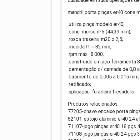
qualidade em suas operações de
mandril porta pinças er40 cone m
.utiliza pinça modelo er40;
.cone: morse nº5 (44,39 mm);
.rosca traseira: m20 x 2,5;
.medida l1 = 82 mm;
.rpm máx.: 8.000;
.construído em aço ferramenta 
.cementação c/ camada de 0,8 a
.batimento de 0,005 a 0,015 mm;
.retificado;
.aplicação: furadeira fresadora.
Produtos relacionados:
77205-chave encaixe porta pinça
82101-estojo aluminio er40 24 a
71107-jogo pinças er40 18 pçs 
71108-jogo pinças er40 24 pçs 