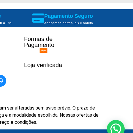
e
Pagamento Seguro
h a 18h
Aceitamos cartão, pix e boleto
Formas de
Pagamento​
Loja verificada
m ser alteradas sem aviso prévio. O prazo de
ga e a modalidade escolhida. Nossas ofertas de
preço e condições.
Precisa de ajuda?