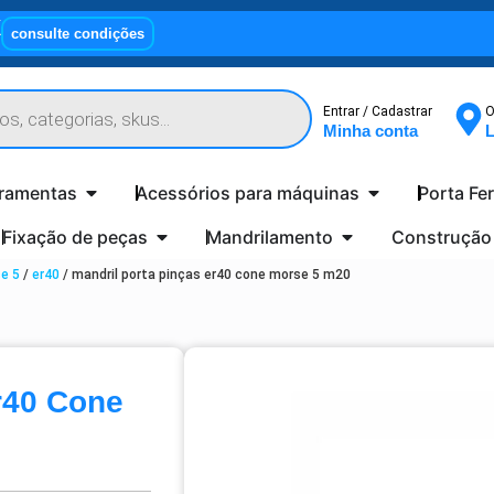
X
consulte condições
Entrar / Cadastrar
O
Minha conta
L
rramentas
Acessórios para máquinas
Porta Fe
Fixação de peças
Mandrilamento
Construção
e 5
/
er40
/ mandril porta pinças er40 cone morse 5 m20
r40 Cone