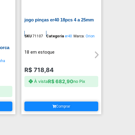
jogo pinças er40 18pcs 4 a 25mm
SKU
71107
Categoria
er40
Marca:
Orion
porca
18 em estoque
nha
R$
718,84
R$
682,90
À vista
no Pix
Comprar