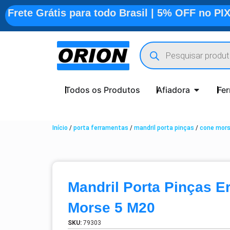
Frete Grátis para todo Brasil | 5% OFF no PI
Todos os Produtos
Afiadora
Fe
Início
/
porta ferramentas
/
mandril porta pinças
/
cone mors
Mandril Porta Pinças E
Morse 5 M20
SKU:
79303