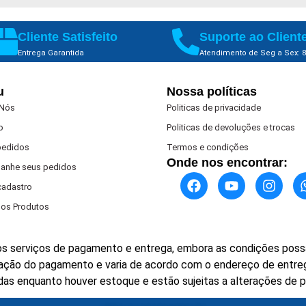
Cliente Satisfeito
Suporte ao Client
Entrega Garantida
Atendimento de Seg a Sex: 8
u
Nossa políticas
 Nós
Politicas de privacidade
o
Politicas de devoluções e trocas
pedidos
Termos e condições
Onde nos encontrar:
anhe seus pedidos
 cadastro
os Produtos
s serviços de pagamento e entrega, embora as condições possa
rmação do pagamento e varia de acordo com o endereço de entre
das enquanto houver estoque e estão sujeitas a alterações de 