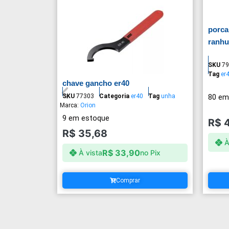
porca
ranhu
SKU
79
Tag
er
chave gancho er40
80 em
SKU
77303
Categoria
er40
Tag
unha
Marca:
Orion
9 em estoque
R$
4
R$
35,68
À
R$
33,90
À vista
no Pix
Comprar