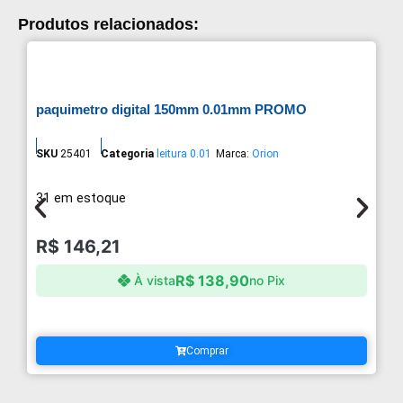
Produtos relacionados:
paquimetro digital 150mm 0.01mm PROMO
SKU
25401
Categoria
leitura 0.01
Marca:
Orion
31 em estoque
R$
146,21
R$
138,90
À vista
no Pix
Comprar