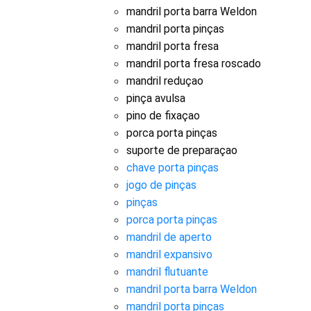
mandril porta barra Weldon
mandril porta pinças
mandril porta fresa
mandril porta fresa roscado
mandril reduçao
pinça avulsa
pino de fixaçao
porca porta pinças
suporte de preparaçao
chave porta pinças
jogo de pinças
pinças
porca porta pinças
mandril de aperto
mandril expansivo
mandril flutuante
mandril porta barra Weldon
mandril porta pinças