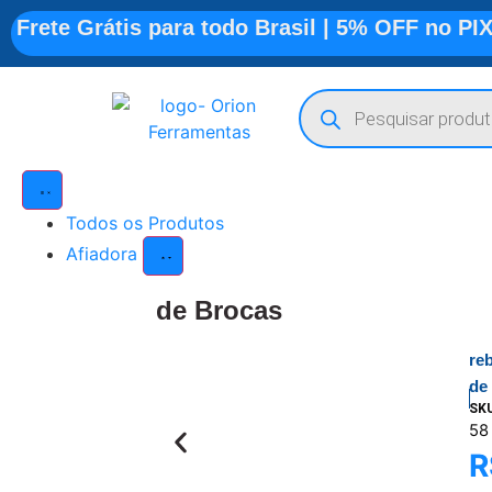
Frete Grátis para todo Brasil | 5% OFF no PI
Todos os Produtos
Afiadora
de Brocas
re
de
SK
58
R