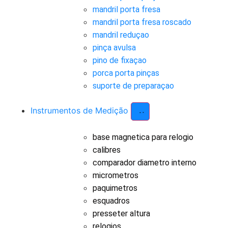
mandril porta fresa
mandril porta fresa roscado
mandril reduçao
pinça avulsa
pino de fixaçao
porca porta pinças
suporte de preparaçao
Instrumentos de Medição
base magnetica para relogio
calibres
comparador diametro interno
micrometros
paquimetros
esquadros
presseter altura
relogios