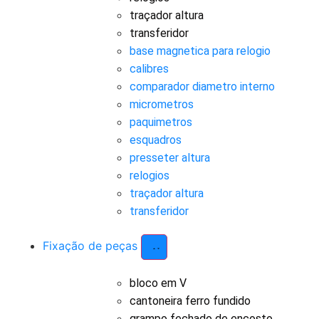
traçador altura
transferidor
base magnetica para relogio
calibres
comparador diametro interno
micrometros
paquimetros
esquadros
presseter altura
relogios
traçador altura
transferidor
Fixação de peças
bloco em V
cantoneira ferro fundido
grampo fechado de encosto