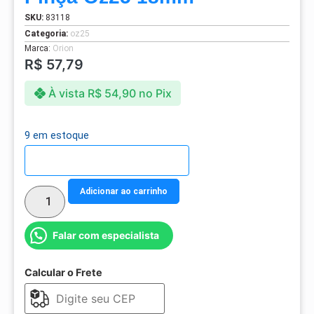
SKU:
83118
Categoria:
oz25
Marca:
Orion
R$
57,79
À vista
R$
54,90
no Pix
9 em estoque
Detalhes do parcelamento
Adicionar ao carrinho
Falar com especialista
Calcular o Frete