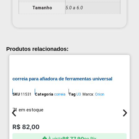
Tamanho
5.0 a 6.0
Produtos relacionados:
correia para afiadora de ferramentas universal
SKU
11531
Categoria
correia
Tag
U3
Marca:
Orion
71 em estoque
R$
82,00
R$
77,90
À vista
no Pix