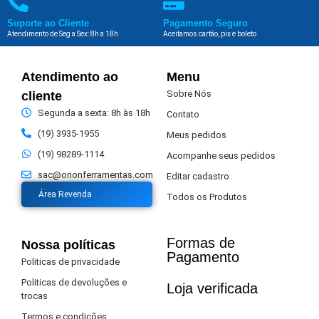
Suporte ao Cliente
Pagamento Seguro
Atendimento de Seg a Sex: 8h a 18h
Aceitamos cartão, pix e boleto
Atendimento ao
Menu
Sobre Nós
cliente
Segunda a sexta: 8h às 18h
Contato
(19) 3935-1955
Meus pedidos
(19) 98289-1114
Acompanhe seus pedidos
sac@orionferramentas.com
Editar cadastro
Área Revenda
Todos os Produtos
Formas de
Nossa políticas
Pagamento​
Politicas de privacidade
Politicas de devoluções e
Loja verificada
trocas
Termos e condições