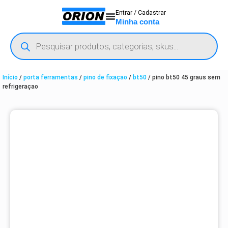
Entrar / Cadastrar
Minha conta
Início
/
porta ferramentas
/
pino de fixaçao
/
bt50
/ pino bt50 45 graus sem
refrigeraçao