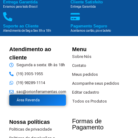
Entrega Garantida
Cliente Satisfeito
Eviamos para todo Brasil
Entrega Garantida
Suporte ao Cliente
Pagamento Seguro
Atendimento de Seg a Sex: 8h a 18h
Aceitamos cartão, pix e boleto
Atendimento ao
Menu
Sobre Nós
cliente
Segunda a sexta: 8h às 18h
Contato
(19) 3935-1955
Meus pedidos
(19) 98289-1114
Acompanhe seus pedidos
sac@orionferramentas.com
Editar cadastro
Área Revenda
Todos os Produtos
Formas de
Nossa políticas
Pagamento​
Politicas de privacidade