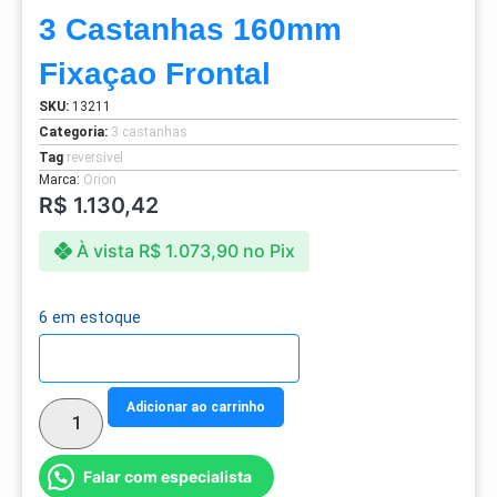
3 Castanhas 160mm
Fixaçao Frontal
SKU:
13211
Categoria:
3 castanhas
Tag
reversivel
Marca:
Orion
R$
1.130,42
À vista
R$
1.073,90
no Pix
6 em estoque
Detalhes do parcelamento
Adicionar ao carrinho
Falar com especialista