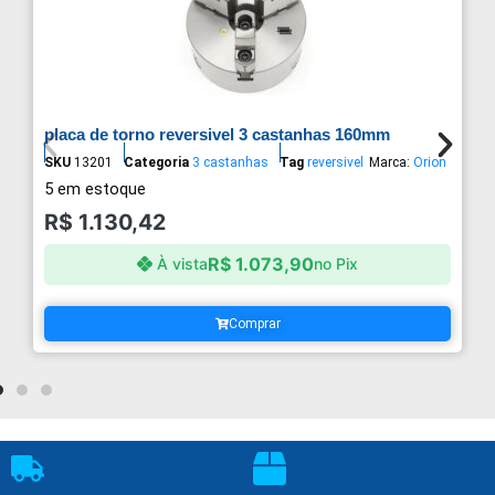
placa de torno reversivel 3 castanhas 160mm
SKU
13201
Categoria
3 castanhas
Tag
reversivel
Marca:
Orion
5 em estoque
R$
1.130,42
R$
1.073,90
À vista
no Pix
Comprar