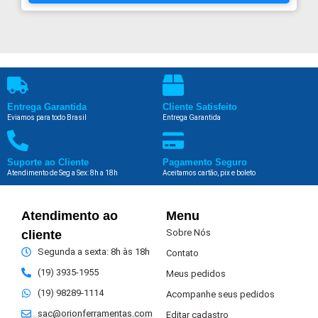
Entrega Garantida
Cliente Satisfeito
Eviamos para todo Brasil
Entrega Garantida
Suporte ao Cliente
Pagamento Seguro
Atendimento de Seg a Sex: 8h a 18h
Aceitamos cartão, pix e boleto
Atendimento ao
Menu
Sobre Nós
cliente
Segunda a sexta: 8h às 18h
Contato
(19) 3935-1955
Meus pedidos
(19) 98289-1114
Acompanhe seus pedidos
sac@orionferramentas.com
Editar cadastro