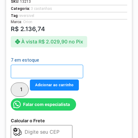
SKU:
13213
Categoria:
3 castanhas
Tag
reversivel
Marca:
Orion
R$
2.136,74
À vista
R$
2.029,90
no Pix
7 em estoque
Detalhes do parcelamento
Adicionar ao carrinho
Falar com especialista
Calcular o Frete