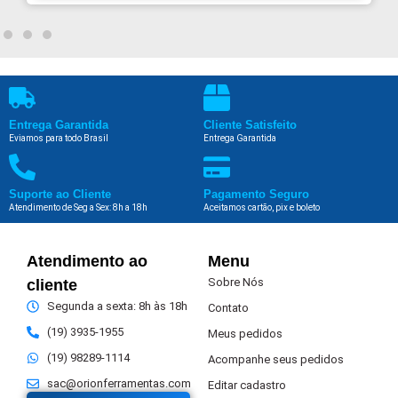
Entrega Garantida
Cliente Satisfeito
Eviamos para todo Brasil
Entrega Garantida
Suporte ao Cliente
Pagamento Seguro
Atendimento de Seg a Sex: 8h a 18h
Aceitamos cartão, pix e boleto
Atendimento ao
Menu
Sobre Nós
cliente
Segunda a sexta: 8h às 18h
Contato
(19) 3935-1955
Meus pedidos
(19) 98289-1114
Acompanhe seus pedidos
sac@orionferramentas.com
Editar cadastro