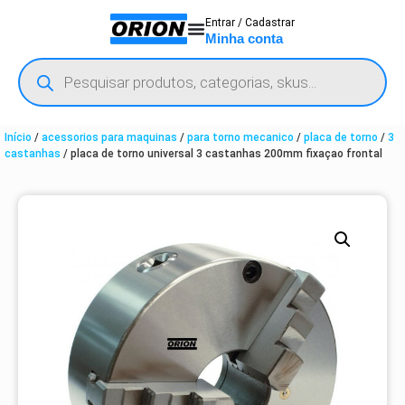
Entrar / Cadastrar
Minha conta
Início
/
acessorios para maquinas
/
para torno mecanico
/
placa de torno
/
3
castanhas
/ placa de torno universal 3 castanhas 200mm fixaçao frontal