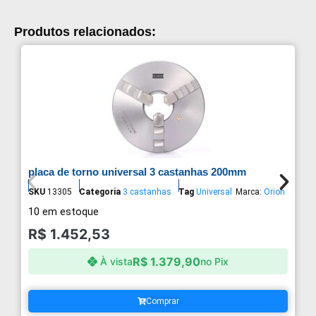
Produtos relacionados:
placa de torno universal 3 castanhas 200mm
SKU
13305
Categoria
3 castanhas
Tag
Universal
Marca:
Orion
10 em estoque
R$
1.452,53
R$
1.379,90
À vista
no Pix
Comprar