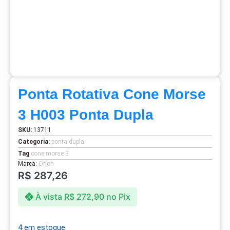
Ponta Rotativa Cone Morse
3 H003 Ponta Dupla
SKU:
13711
Categoria:
ponta dupla
Tag
cone morse 3
Marca:
Orion
R$
287,26
À vista
R$
272,90
no Pix
4 em estoque