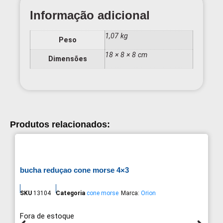
Informação adicional
1,07 kg
Peso
18 × 8 × 8 cm
Dimensões
Produtos relacionados:
bucha reduçao cone morse 4×3
SKU
13104
Categoria
cone morse
Marca:
Orion
Fora de estoque