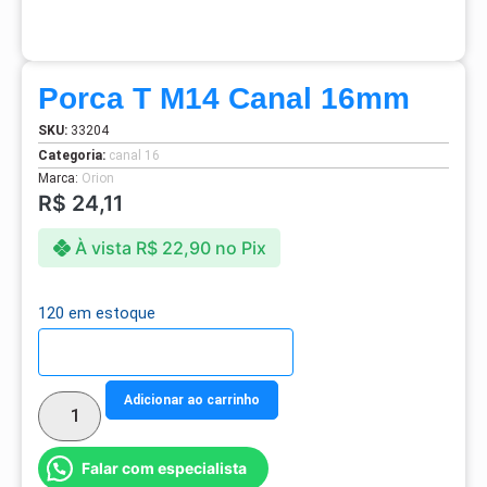
Porca T M14 Canal 16mm
SKU:
33204
Categoria:
canal 16
Marca:
Orion
R$
24,11
À vista
R$
22,90
no Pix
120 em estoque
Detalhes do parcelamento
Adicionar ao carrinho
Falar com especialista