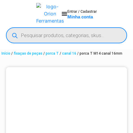
Entrar / Cadastrar
Minha conta
Início
/
fixaçao de peças
/
porca T
/
canal 16
/ porca T M14 canal 16mm