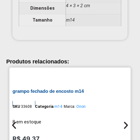
4 × 3 × 2 cm
Dimensões
Tamanho
m14
Produtos relacionados:
grampo fechado de encosto m14
SKU
33608
Categoria
m14
Marca:
Orion
8 em estoque
R$
49,37