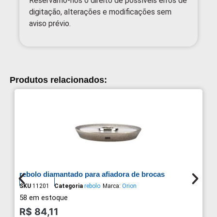
Reservamo-nos o direito de possíveis erros de
digitação, alterações e modificações sem
aviso prévio.
Produtos relacionados:
rebolo diamantado para afiadora de brocas
SKU
11201
Categoria
rebolo
Marca:
Orion
58 em estoque
R$
84,11