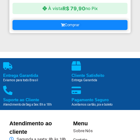
R$
79,90
À vista
no Pix
Comprar
Entrega Garantida
Cliente Satisfeito
Eviamos para todo Brasil
Entrega Garantida
Suporte ao Cliente
Pagamento Seguro
Atendimento de Seg a Sex: 8h a 18h
Aceitamos cartão, pix e boleto
Atendimento ao
Menu
Sobre Nós
cliente
Segunda a sexta: 8h às 18h
Contato