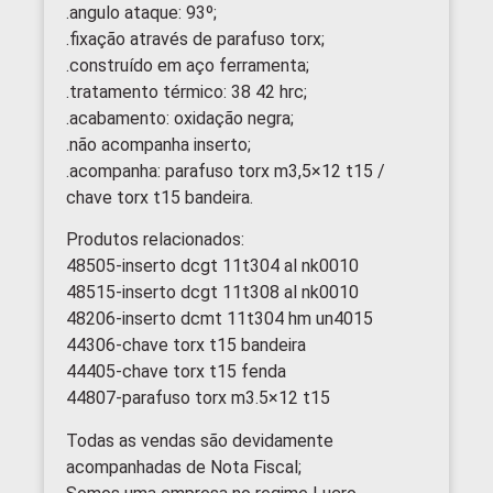
.angulo ataque: 93º;
.fixação através de parafuso torx;
.construído em aço ferramenta;
.tratamento térmico: 38 42 hrc;
.acabamento: oxidação negra;
.não acompanha inserto;
.acompanha: parafuso torx m3,5×12 t15 /
chave torx t15 bandeira.
Produtos relacionados:
48505-inserto dcgt 11t304 al nk0010
48515-inserto dcgt 11t308 al nk0010
48206-inserto dcmt 11t304 hm un4015
44306-chave torx t15 bandeira
44405-chave torx t15 fenda
44807-parafuso torx m3.5×12 t15
Todas as vendas são devidamente
acompanhadas de Nota Fiscal;