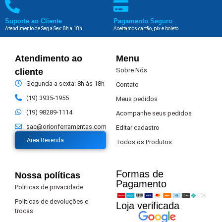
Suporte ao Cliente
Pagamento Seguro
Atendimento de Seg a Sex: 8h a 18h
Aceitamos cartão, pix e boleto
Atendimento ao
Menu
Sobre Nós
cliente
Segunda a sexta: 8h às 18h
Contato
(19) 3935-1955
Meus pedidos
(19) 98289-1114
Acompanhe seus pedidos
sac@orionferramentas.com
Editar cadastro
Área Revenda
Todos os Produtos
Formas de
Nossa políticas
Pagamento​
Politicas de privacidade
Politicas de devoluções e
Loja verificada
trocas