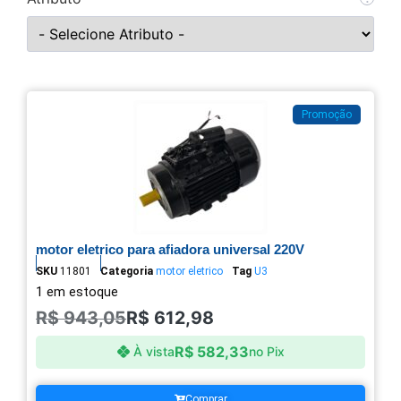
Promoção
motor eletrico para afiadora universal 220V
SKU
11801
Categoria
motor eletrico
Tag
U3
1 em estoque
R$
943,05
R$
612,98
R$
582,33
À vista
no Pix
Comprar