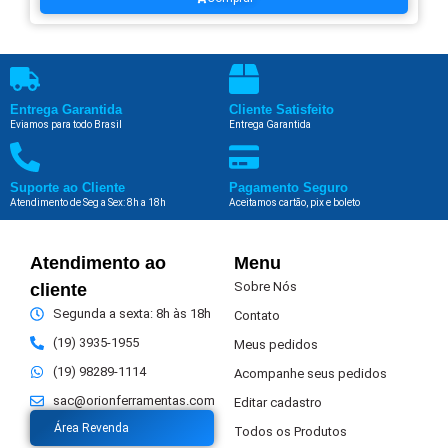
Entrega Garantida
Cliente Satisfeito
Eviamos para todo Brasil
Entrega Garantida
Suporte ao Cliente
Pagamento Seguro
Atendimento de Seg a Sex: 8h a 18h
Aceitamos cartão, pix e boleto
Atendimento ao
Menu
Sobre Nós
cliente
Segunda a sexta: 8h às 18h
Contato
(19) 3935-1955
Meus pedidos
(19) 98289-1114
Acompanhe seus pedidos
sac@orionferramentas.com
Editar cadastro
Área Revenda
Todos os Produtos