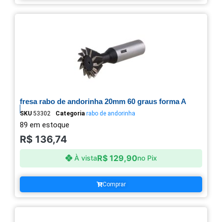
fresa rabo de andorinha 20mm 60 graus forma A
SKU
53302
Categoria
rabo de andorinha
89 em estoque
R$
136,74
R$
129,90
À vista
no Pix
Comprar