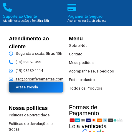
Suporte ao Cliente
Pagamento Seguro
Atendimento de Seg a Sex: 8h a 18h
Aceitamos cartão, pix e boleto
Atendimento ao
Menu
Sobre Nós
cliente
Segunda a sexta: 8h às 18h
Contato
(19) 3935-1955
Meus pedidos
(19) 98289-1114
Acompanhe seus pedidos
sac@orionferramentas.com
Editar cadastro
Área Revenda
Todos os Produtos
Formas de
Nossa políticas
Pagamento​
Politicas de privacidade
Politicas de devoluções e
Loja verificada
trocas