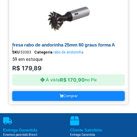
fresa rabo de andorinha 25mm 60 graus forma A
SKU
53303
Categoria
rabo de andorinha
59 em estoque
R$
179,89
R$
170,90
À vista
no Pix
Comprar
Entrega Garantida
Cliente Satisfeito
Eviamos para todo Brasil
Entrega Garantida