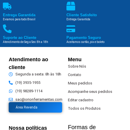
Entrega Garantida
Cliente Satisfeito
Eviamos para todo Brasil
Entrega Garantida
Suporte ao Cliente
Pagamento Seguro
Atendimento de Seg a Sex: 8h a 18h
Aceitamos cartão, pix e boleto
Atendimento ao
Menu
Sobre Nós
cliente
Segunda a sexta: 8h às 18h
Contato
(19) 3935-1955
Meus pedidos
(19) 98289-1114
Acompanhe seus pedidos
sac@orionferramentas.com
Editar cadastro
Área Revenda
Todos os Produtos
Formas de
Nossa políticas