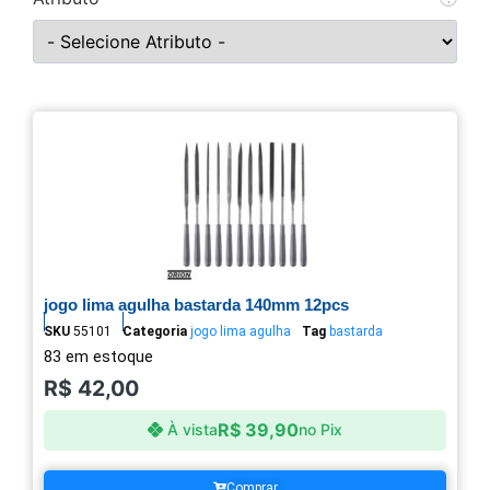
jogo lima agulha bastarda 140mm 12pcs
SKU
55101
Categoria
jogo lima agulha
Tag
bastarda
83 em estoque
R$
42,00
R$
39,90
À vista
no Pix
Comprar