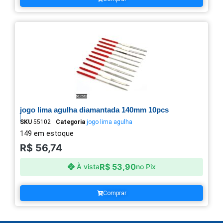
jogo lima agulha diamantada 140mm 10pcs
SKU
55102
Categoria
jogo lima agulha
149 em estoque
R$
56,74
R$
53,90
À vista
no Pix
Comprar