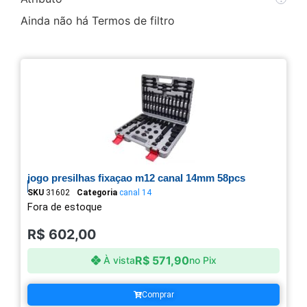
Ainda não há Termos de filtro
jogo presilhas fixaçao m12 canal 14mm 58pcs
SKU
31602
Categoria
canal 14
Fora de estoque
R$
602,00
R$
571,90
À vista
no Pix
Comprar