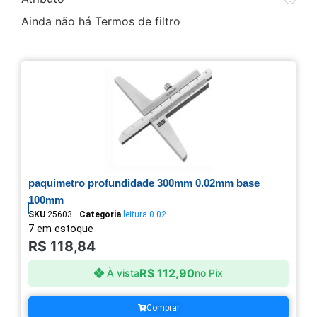
Ainda não há Termos de filtro
paquimetro profundidade 300mm 0.02mm base
100mm
SKU
25603
Categoria
leitura 0.02
7 em estoque
R$
118,84
R$
112,90
À vista
no Pix
Comprar