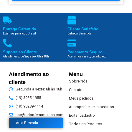
Entrega Garantida
Cliente Satisfeito
Eviamos para todo Brasil
Entrega Garantida
Suporte ao Cliente
Pagamento Seguro
Atendimento de Seg a Sex: 8h a 18h
Aceitamos cartão, pix e boleto
Atendimento ao
Menu
Sobre Nós
cliente
Segunda a sexta: 8h às 18h
Contato
(19) 3935-1955
Meus pedidos
(19) 98289-1114
Acompanhe seus pedidos
sac@orionferramentas.com
Editar cadastro
Área Revenda
Todos os Produtos