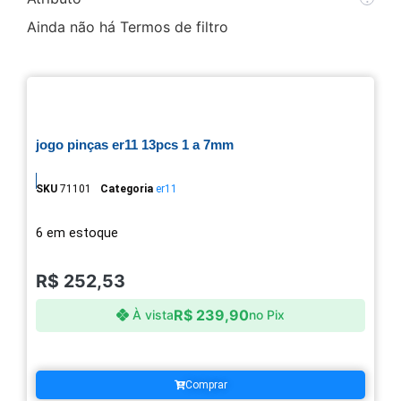
Ainda não há Termos de filtro
jogo pinças er11 13pcs 1 a 7mm
SKU
71101
Categoria
er11
6 em estoque
R$
252,53
R$
239,90
À vista
no Pix
Comprar