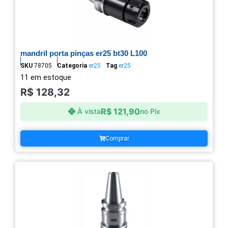
mandril porta pinças er25 bt30 L100
SKU
78705
Categoria
er25
Tag
er25
11 em estoque
R$
128,32
R$
121,90
À vista
no Pix
Comprar