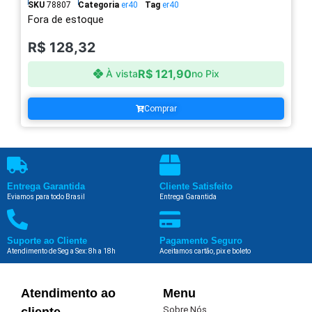
SKU
78807
Categoria
er40
Tag
er40
Fora de estoque
R$
128,32
R$
121,90
À vista
no Pix
Comprar
Entrega Garantida
Cliente Satisfeito
Eviamos para todo Brasil
Entrega Garantida
Suporte ao Cliente
Pagamento Seguro
Atendimento de Seg a Sex: 8h a 18h
Aceitamos cartão, pix e boleto
Atendimento ao
Menu
Sobre Nós