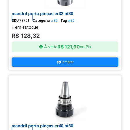
mandril porta pinças er32 bt30
SKU
78701
Categoria
er32
Tag
er32
1 em estoque
R$
128,32
R$
121,90
À vista
no Pix
Comprar
mandril porta pinças er40 bt30