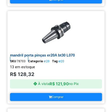
mandril porta pinças er20A bt30 L070
SKU
78703
Categoria
er20
Tag
er20
13 em estoque
R$
128,32
R$
121,90
À vista
no Pix
Comprar