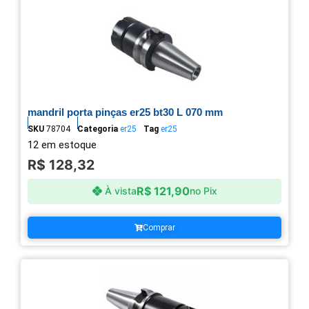
mandril porta pinças er25 bt30 L 070 mm
SKU
78704
Categoria
er25
Tag
er25
12 em estoque
R$
128,32
R$
121,90
À vista
no Pix
Comprar