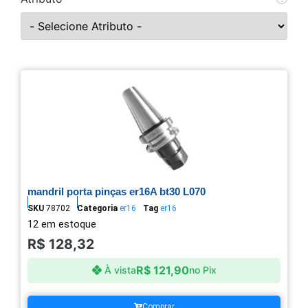
mandril porta pinças er16A bt30 L070
SKU
78702
Categoria
er16
Tag
er16
12 em estoque
R$
128,32
R$
121,90
À vista
no Pix
Comprar