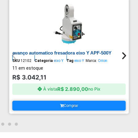
avanço automatico fresadora eixo Y APF-500Y
SKU
12102
Categoria
eixo Y
Tag
eixo Y
Marca:
Orion
11 em estoque
R$
3.042,11
R$
2.890,00
À vista
no Pix
Comprar