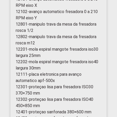
RPM eixo X
12102-avanço automatico fresadora 0 a 210
RPM eixo Y
12801-manipulo trava da mesa da fresadora
rosca 1/2
12802-manipulo trava da mesa da fresadora
rosca m12
12201-mola espiral mangote fresadora iso30
largura 25mm
12202-mola espiral mangote fresadora iso40
largura 30mm
12111-placa eletronica para avanço
automatico apf-500x
12301-proteçao lisa para fresadora ISO30
370×750 mm
12302-proteçao lisa para fresadora ISO40
450×850 mm
12401-proteçao sanfonada 380×600 mm