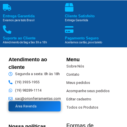
Entrega Garantida
Cliente Satisfeito
Eviamos para todo Brasil
Entrega Garantida
Suporte ao Cliente
Pagamento Seguro
Atendimento de Seg a Sex: 8h a 18h
Aceitamos cartão, pix e boleto
Atendimento ao
Menu
Sobre Nós
cliente
Segunda a sexta: 8h às 18h
Contato
(19) 3935-1955
Meus pedidos
(19) 98289-1114
Acompanhe seus pedidos
sac@orionferramentas.com
Editar cadastro
Área Revenda
Todos os Produtos
Formas de
Nossa políticas