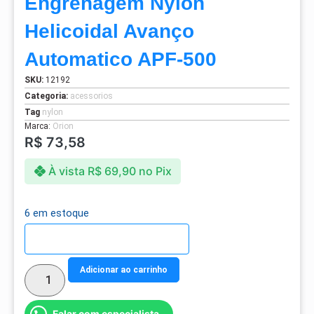
Engrenagem Nylon
Helicoidal Avanço
Automatico APF-500
SKU:
12192
Categoria:
acessorios
Tag
nylon
Marca:
Orion
R$
73,58
À vista
R$
69,90
no Pix
6 em estoque
Detalhes do parcelamento
Adicionar ao carrinho
Falar com especialista