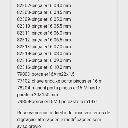
82307-pinça er16 04,0 mm
82308-pinça er16 04,5 mm
82309-pinça er16 05,0 mm
82310-pinça er16 05,5 mm
82311-pinça er16 06,0 mm
82312-pinça er16 06,5 mm
82313-pinça er16 07,0 mm
82314-pinça er16 08,0 mm
82315-pinça er16 09,0 mm
82316-pinça er16 10,0 mm
79803-porca er16A m22x1,5
77102-chave encaixe porta pinças er 16 m
78204-mandril porta pinças er16 M haste
paralela 20×150 mm
79804-porca er16M tipo castelo m19x1
Reservamo-nos o direito de possíveis erros de
digitação, alterações e modificações sem
aviso prévio.