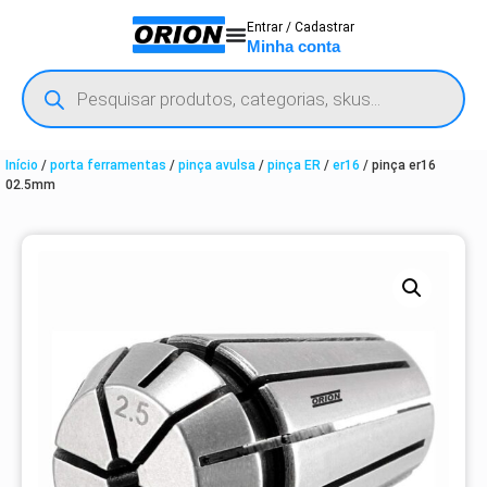
Entrar / Cadastrar
Minha conta
Início
/
porta ferramentas
/
pinça avulsa
/
pinça ER
/
er16
/ pinça er16
02.5mm