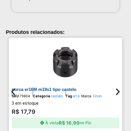
Produtos relacionados:
porca er16M m19x1 tipo castelo
SKU
79804
Categoria
castelo
Tag
er16
Marca:
Orion
3 em estoque
R$
17,79
R$
16,90
À vista
no Pix