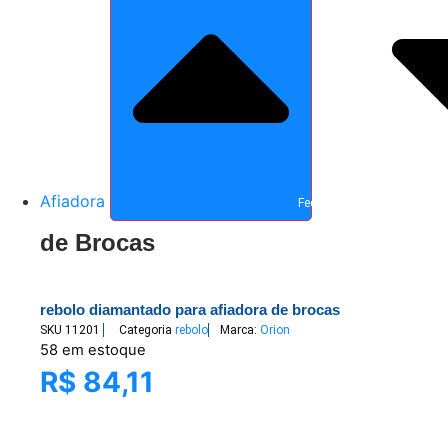
Afiadora
Fechar Afiadora
de Brocas
rebolo diamantado para afiadora de brocas
SKU
11201
Categoria
rebolo
Marca:
Orion
58 em estoque
R$
84,11