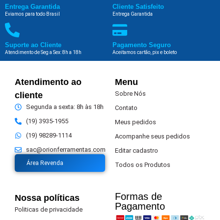
Entrega Garantida
Cliente Satisfeito
Eviamos para todo Brasil
Entrega Garantida
Suporte ao Cliente
Pagamento Seguro
Atendimento de Seg a Sex: 8h a 18h
Aceitamos cartão, pix e boleto
Atendimento ao
Menu
Sobre Nós
cliente
Segunda a sexta: 8h às 18h
Contato
(19) 3935-1955
Meus pedidos
(19) 98289-1114
Acompanhe seus pedidos
sac@orionferramentas.com
Editar cadastro
Área Revenda
Todos os Produtos
Formas de
Nossa políticas
Pagamento​
Politicas de privacidade