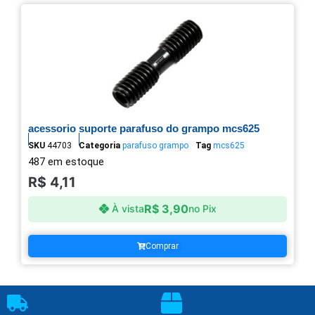
acessorio suporte parafuso do grampo mcs625
SKU
44703
Categoria
parafuso grampo
Tag
mcs625
487 em estoque
R$
4,11
R$
3,90
À vista
no Pix
Comprar