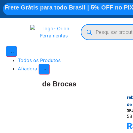
Frete Grátis para todo Brasil | 5% OFF no PI
Todos os Produtos
Afiadora
de Brocas
re
de
SK
58
R