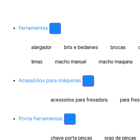
Ferramentas
alargador
bits e bedames
brocas
limas
macho manual
macho maquina
Acessórios para máquinas
acessorios para fresadora
para fre
Porta Ferramentas
chave porta pinças
jogo de pinças