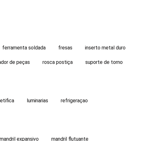
ferramenta soldada
fresas
inserto metal duro
ador de peças
rosca postiça
suporte de torno
etifica
luminarias
refrigeraçao
mandril expansivo
mandril flutuante