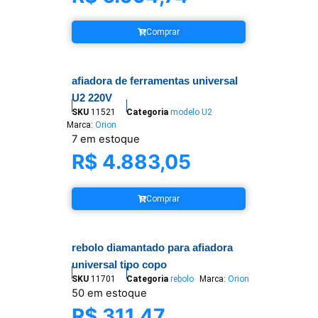
Comprar
afiadora de ferramentas universal
U2 220V
SKU
11521
Categoria
modelo U2
Marca:
Orion
7 em estoque
R$
4.883,05
Comprar
rebolo diamantado para afiadora
universal tipo copo
SKU
11701
Categoria
rebolo
Marca:
Orion
50 em estoque
R$
311,47