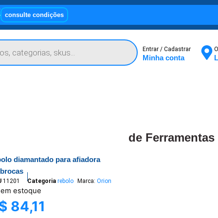
X
consulte condições
Entrar / Cadastrar
O
Minha conta
L
de Ferramentas
bolo diamantado para afiadora
 brocas
U
11201
Categoria
rebolo
Marca:
Orion
 em estoque
$
84,11