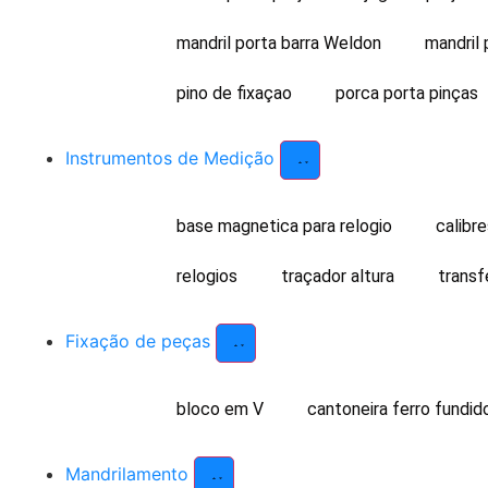
mandril porta barra Weldon
mandril 
pino de fixaçao
porca porta pinças
Instrumentos de Medição
base magnetica para relogio
calibr
relogios
traçador altura
transf
Fixação de peças
bloco em V
cantoneira ferro fundid
Mandrilamento