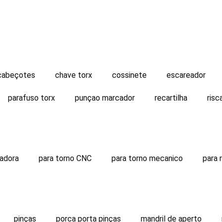
cabeçotes
chave torx
cossinete
escareador
parafuso torx
punçao marcador
recartilha
risc
sadora
para torno CNC
para torno mecanico
para r
pinças
porca porta pinças
mandril de aperto