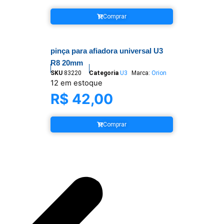
Comprar
pinça para afiadora universal U3
R8 20mm
SKU
83220
Categoria
U3
Marca:
Orion
12 em estoque
R$
42,00
Comprar