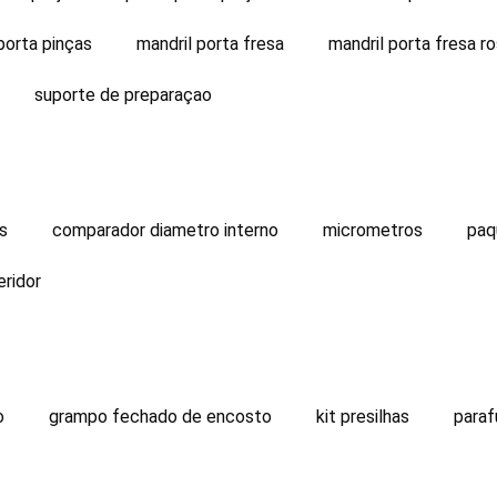
porta pinças
mandril porta fresa
mandril porta fresa r
suporte de preparaçao
es
comparador diametro interno
micrometros
paq
eridor
o
grampo fechado de encosto
kit presilhas
para