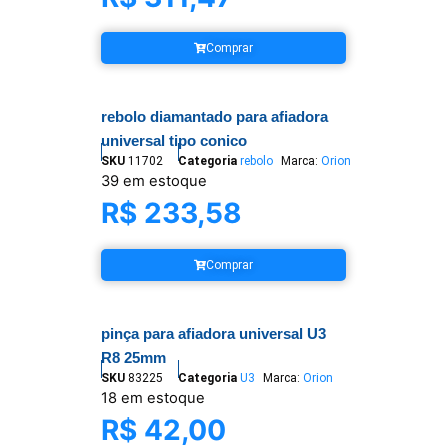
Comprar
rebolo diamantado para afiadora
universal tipo conico
SKU
11702
Categoria
rebolo
Marca:
Orion
39 em estoque
R$
233,58
Comprar
pinça para afiadora universal U3
R8 25mm
SKU
83225
Categoria
U3
Marca:
Orion
18 em estoque
R$
42,00