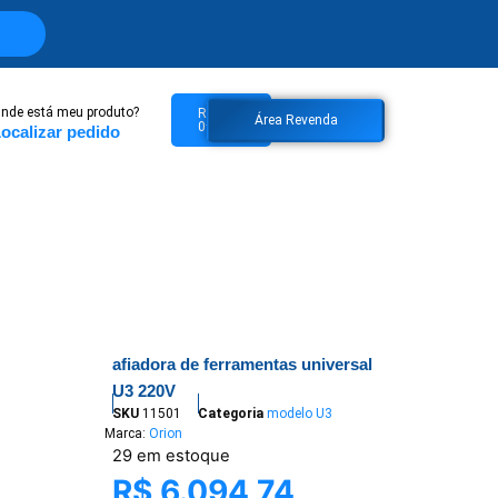
nde está meu produto?
R$
0,00
Área Revenda
0
ocalizar pedido
afiadora de ferramentas universal
U3 220V
SKU
11501
Categoria
modelo U3
Marca:
Orion
29 em estoque
R$
6.094,74