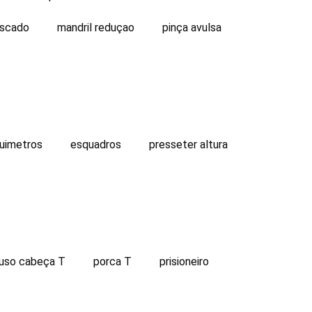
oscado
mandril reduçao
pinça avulsa
uimetros
esquadros
presseter altura
fuso cabeça T
porca T
prisioneiro