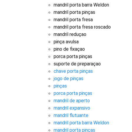
mandril porta barra Weldon
mandril porta pinças
mandril porta fresa
mandril porta fresa roscado
mandril reduçao
pinça avulsa
pino de fixaçao
porca porta pinças
suporte de preparaçao
chave porta pinças
jogo de pinças
pinças
porca porta pinças
mandril de aperto
mandril expansivo
mandril flutuante
mandril porta barra Weldon
mandril porta pinças