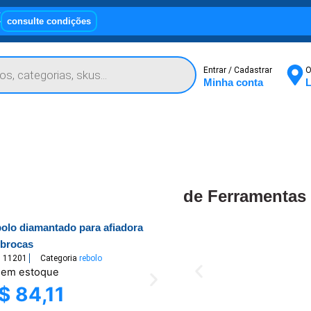
X
consulte condições
Entrar / Cadastrar
O
Minha conta
L
de Ferramentas
bolo diamantado para afiadora
 brocas
U
11201
Categoria
rebolo
 em estoque
$
84,11