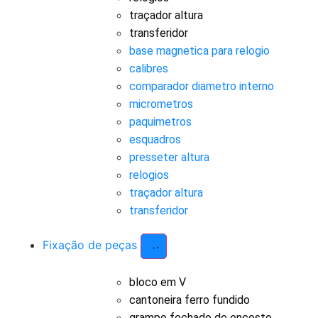
traçador altura
transferidor
base magnetica para relogio
calibres
comparador diametro interno
micrometros
paquimetros
esquadros
presseter altura
relogios
traçador altura
transferidor
Fixação de peças
bloco em V
cantoneira ferro fundido
grampo fechado de encosto