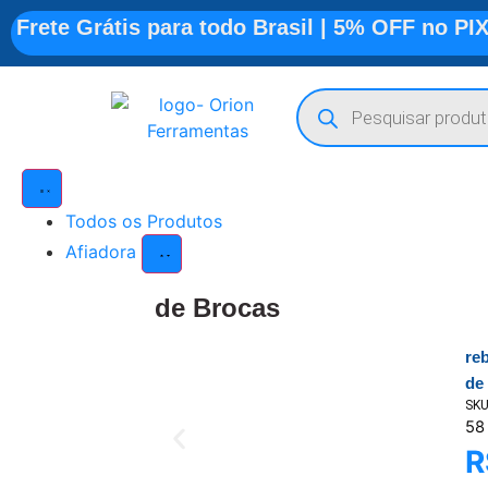
Frete Grátis para todo Brasil | 5% OFF no PI
Todos os Produtos
Afiadora
de Brocas
re
de
SK
58
R