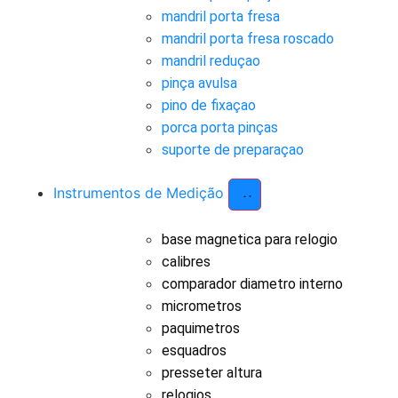
mandril porta fresa
mandril porta fresa roscado
mandril reduçao
pinça avulsa
pino de fixaçao
porca porta pinças
suporte de preparaçao
Instrumentos de Medição
base magnetica para relogio
calibres
comparador diametro interno
micrometros
paquimetros
esquadros
presseter altura
relogios