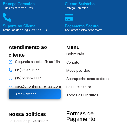
Entrega Garantida
Cliente Satisfeito
Eviamos para todo Brasil
Entrega Garantida
Suporte ao Cliente
Pagamento Seguro
Atendimento de Seg a Sex: 8h a 18h
Aceitamos cartão, pix e boleto
Atendimento ao
Menu
Sobre Nós
cliente
Segunda a sexta: 8h às 18h
Contato
(19) 3935-1955
Meus pedidos
(19) 98289-1114
Acompanhe seus pedidos
sac@orionferramentas.com
Editar cadastro
Área Revenda
Todos os Produtos
Formas de
Nossa políticas
Pagamento​
Politicas de privacidade