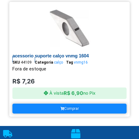
acessorio suporte calço vnmg 1604
SKU
44109
Categoria
calço
Tag
vnmg16
Fora de estoque
R$
7,26
R$
6,90
À vista
no Pix
Comprar